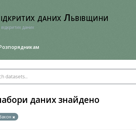
відкритих даних Львівщини
 відкритих даних
Розпорядникам
набори даних знайдено
Закон