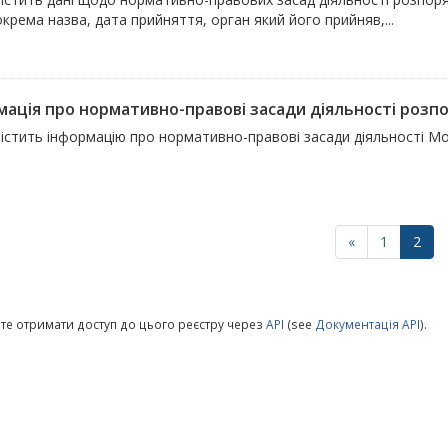
окрема назва, дата прийняття, орган який його прийняв,...
мація про нормативно-правові засади діяльності розп
істить інформацію про нормативно-правові засади діяльності Мо
«
1
2
те отримати доступ до цього реєстру через
API
(see
Документація API
).