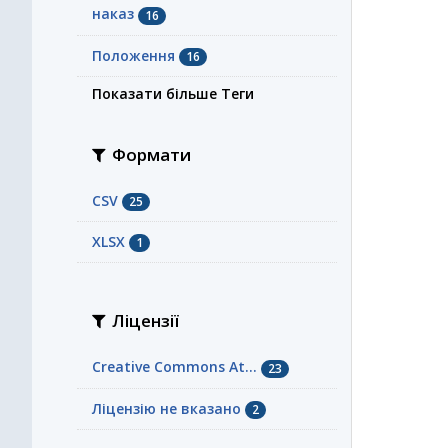
наказ
16
Положення
16
Показати більше Теги
Формати
CSV
25
XLSX
1
Ліцензії
Creative Commons At...
23
Ліцензію не вказано
2