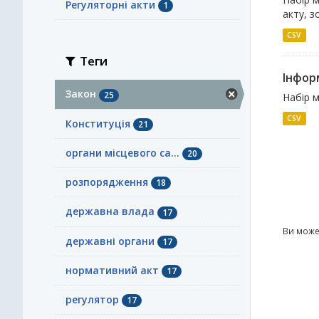
Регуляторні акти
1
акту, з
CSV
Теги
Інфор
Закон
25
Набір м
CSV
Конституція
21
органи місцевого са...
20
розпорядження
18
державна влада
17
Ви може
державні органи
17
нормативний акт
17
регулятор
17