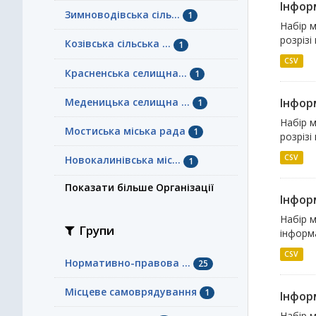
Інфор
Зимноводівська сіль...
1
Набір м
розрізі
Козівська сільська ...
1
CSV
Красненська селищна...
1
Меденицька селищна ...
Інфор
1
Набір м
Мостиська міська рада
1
розрізі
CSV
Новокалинівська міс...
1
Показати більше Організації
Інфор
Набір м
Групи
інформа
CSV
Нормативно-правова ...
25
Місцеве самоврядування
1
Інфор
Набір 