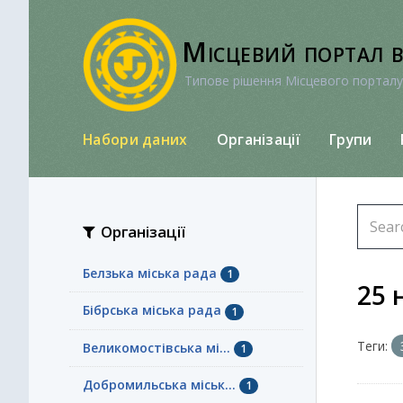
Перейти
до
Місцевий портал 
вмісту
Типове рішення Місцевого порталу
Набори даних
Організації
Групи
Організації
Белзька міська рада
1
25 
Бібрська міська рада
1
Теги:
Великомостівська мі...
1
Добромильська міськ...
1