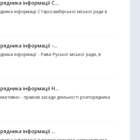
ядника інформації С...
дника інформації Старосамбірської міської ради в
ядника інформації -...
ника інформації - Рава-Руської міської ради, в
ядника інформації Н...
рмативно - правові засади діяльності розпорядника
ядника інформації ...
дника інформації в розрізі кожного нормативного