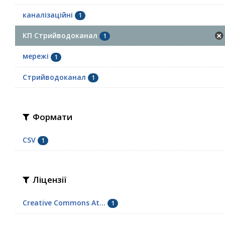
каналізаційні
1
КП Стрийводоканал
1
мережі
1
Стрийводоканал
1
Формати
CSV
1
Ліцензії
Creative Commons At...
1