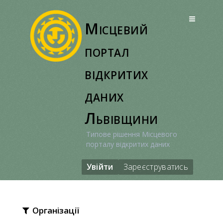
Перейти
до
Місцевий
вмісту
портал
відкритих
даних
Львівщини
Типове рішення Місцевого
порталу відкритих даних
Увійти
Зареєструватись
Організації