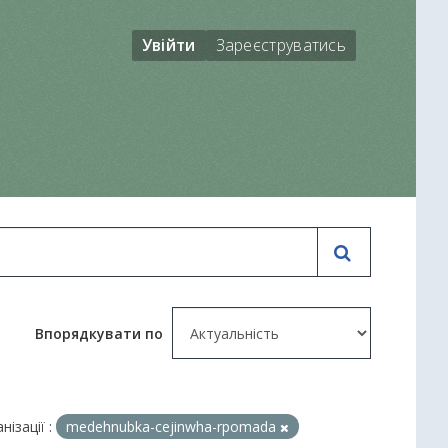
Увійти
Зареєструватись
Впорядкувати по
нізації :
medehnubka-cejinwha-rpomada