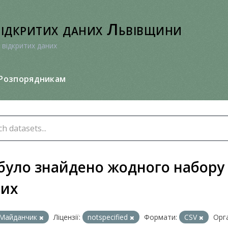
відкритих даних Львівщини
 відкритих даних
Розпорядникам
було знайдено жодного набору
них
Майданчик
Ліцензії:
notspecified
Формати:
CSV
Орга