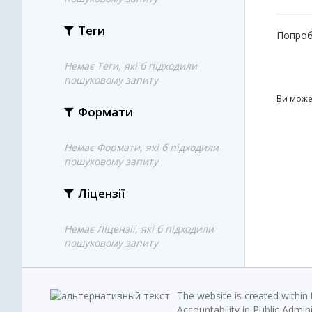
Теги
Попроб
Немає Теги, які б підходили
пошуковому запиту
Ви може
Формати
Немає Формати, які б підходили
пошуковому запиту
Ліцензії
Немає Ліцензії, які б підходили
пошуковому запиту
The website is created within
Accountability in Public Admin