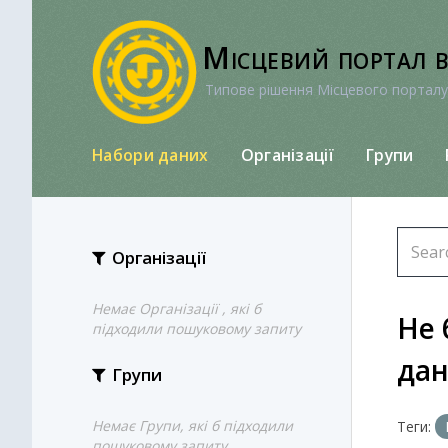
Перейти
до
Місцевий портал 
вмісту
Типове рішення Місцевого порталу
Набори даних
Організації
Групи
Організації
Немає Організації , які б
Не 
підходили пошуковому запиту
да
Групи
Немає Групи, які б підходили
Теги:
пошуковому запиту