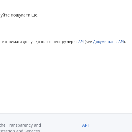
уйте пошукати ще.
те отримати доступ до цього реєстру через
API
(see
Документація API
).
 the Transparency and
API
istration and Services