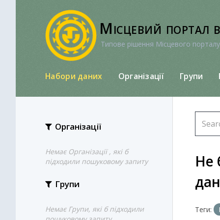
Перейти
до
Місцевий портал 
вмісту
Типове рішення Місцевого порталу
Набори даних
Організації
Групи
Організації
Немає Організації , які б
Не 
підходили пошуковому запиту
да
Групи
Немає Групи, які б підходили
Теги:
пошуковому запиту