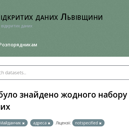
відкритих даних Львівщини
 відкритих даних
Розпорядникам
було знайдено жодного набору
них
Майданчик
адреса
Ліцензії:
notspecified