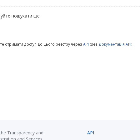
уйте пошукати ще.
те отримати доступ до цього реєстру через
API
(see
Документація API
).
 the Transparency and
API
istration and Services