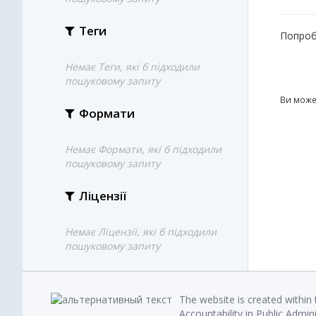
Теги
Попроб
Немає Теги, які б підходили
пошуковому запиту
Ви може
Формати
Немає Формати, які б підходили
пошуковому запиту
Ліцензії
Немає Ліцензії, які б підходили
пошуковому запиту
The website is created within
Accountability in Public Admin