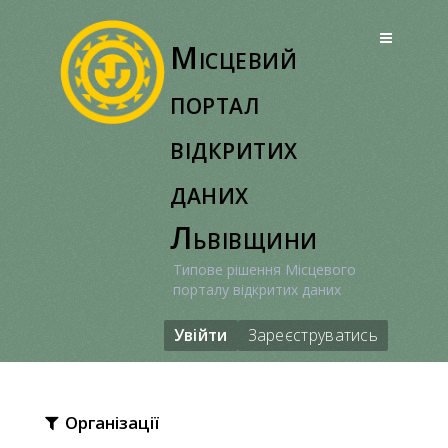
Перейти
до
Місцевий
вмісту
портал
відкритих
даних
Львівщини
Типове рішення Місцевого
порталу відкритих даних
Увійти
Зареєструватись
Організації