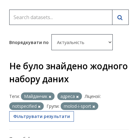
Впорядкувати по
Не було знайдено жодного
набору даних
Теги:
Майданчик
адреса
Ліцензії:
notspecified
Групи:
molod-i-sport
Фільтрувати результати