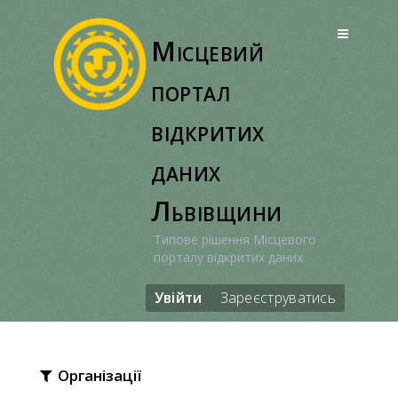
Перейти
до
Місцевий
вмісту
портал
відкритих
даних
Львівщини
Типове рішення Місцевого
порталу відкритих даних
Увійти
Зареєструватись
Організації