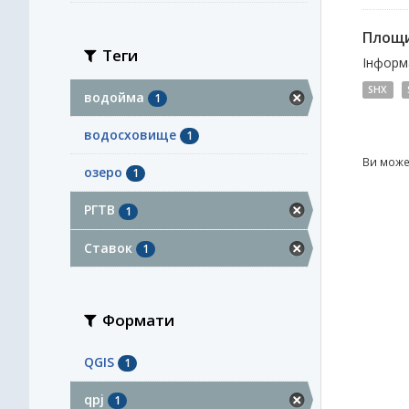
Площи
Теги
Інформа
SHX
водойма
1
водосховище
1
Ви може
озеро
1
РГТВ
1
Ставок
1
Формати
QGIS
1
qpj
1