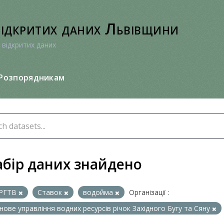
відкритих даних Львівщини
 відкритих даних
Розпорядникам
абір даних знайдено
РГТВ
Ставок
водойма
Організації :
нове управління водних ресурсів річок Західного Бугу та Сяну