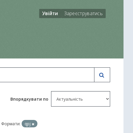
Увійти
Зареєструватись
Впорядкувати по
Формати:
qpj