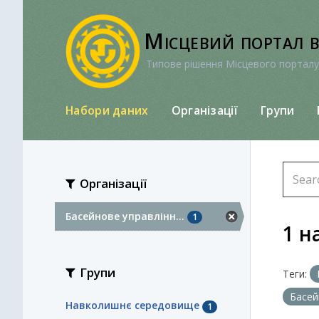
Перейти
до
Місцевий портал 
вмісту
Типове рішення Місцевого порталу
Набори даних
Організації
Групи
Організації
Басейнове управлінн...
1
1 н
Групи
Теги:
Басей
Навколишнє середовище
1