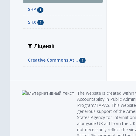
SHP
1
SHX
1
Ліцензії
Creative Commons At...
1
The website is created within
Accountability in Public Admin
Program/TAPAS. This website 
generous support of the Amer
States Agency for Internatio
alongside UK aid from the U
not necessarily reflect the vi
States Government and the UK 