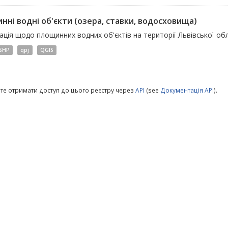
нні водні об'єкти (озера, ставки, водосховища)
ція щодо площинних водних об'єктів на території Львівської обл
SHP
qpj
QGIS
те отримати доступ до цього реєстру через
API
(see
Документація API
).