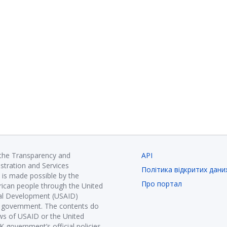
 the Transparency and
API
istration and Services
Політика відкритих дани
is made possible by the
Про портал
ican people through the United
nal Development (USAID)
K government. The contents do
ews of USAID or the United
government’s official policies.