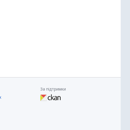
За підтримки
х