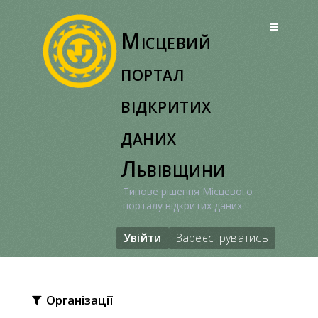
Перейти
до
Місцевий
вмісту
портал
відкритих
даних
Львівщини
Типове рішення Місцевого
порталу відкритих даних
Увійти
Зареєструватись
Організації