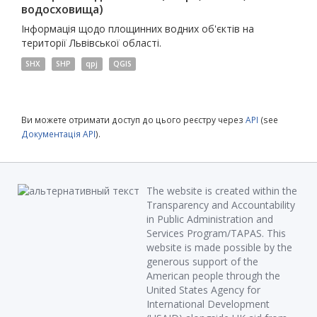
водосховища)
Інформація щодо площинних водних об'єктів на
території Львівської області.
SHX
SHP
qpj
QGIS
Ви можете отримати доступ до цього реєстру через
API
(see
Документація API
).
The website is created within the
Transparency and Accountability
in Public Administration and
Services Program/TAPAS. This
website is made possible by the
generous support of the
American people through the
United States Agency for
International Development