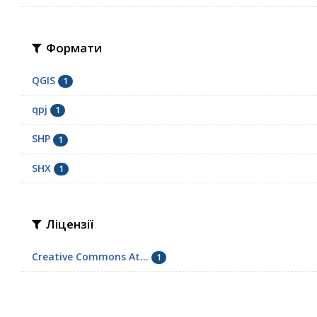
Формати
QGIS
1
qpj
1
SHP
1
SHX
1
Ліцензії
Creative Commons At...
1