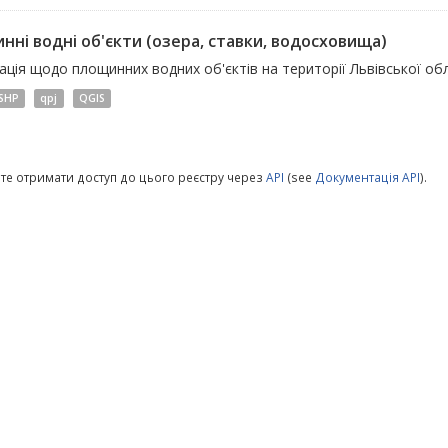
нні водні об'єкти (озера, ставки, водосховища)
ція щодо площинних водних об'єктів на території Львівської обл
SHP
qpj
QGIS
те отримати доступ до цього реєстру через
API
(see
Документація API
).