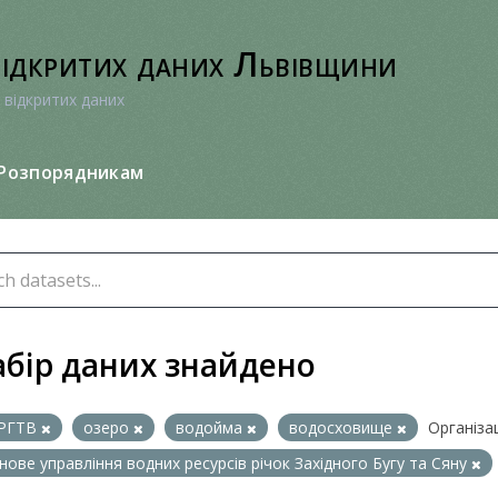
відкритих даних Львівщини
 відкритих даних
Розпорядникам
абір даних знайдено
РГТВ
озеро
водойма
водосховище
Організаці
нове управління водних ресурсів річок Західного Бугу та Сяну