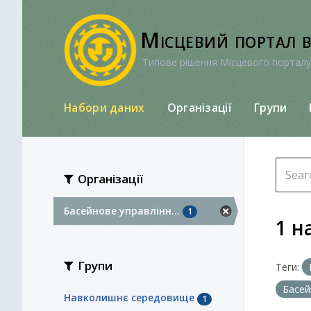
Перейти
до
Місцевий портал 
вмісту
Типове рішення Місцевого порталу
Набори даних
Організації
Групи
Організації
Басейнове управлінн...
1
1 н
Групи
Теги:
Басей
Навколишнє середовище
1