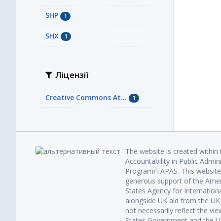
SHP
1
SHX
1
Ліцензії
Creative Commons At...
1
The website is created within
Accountability in Public Admin
Program/TAPAS. This website 
generous support of the Amer
States Agency for Internatio
alongside UK aid from the U
not necessarily reflect the vi
States Government and the UK 