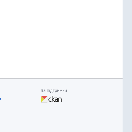
За підтримки
х