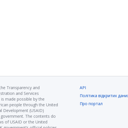
 the Transparency and
API
istration and Services
Політика відкритих дани
is made possible by the
Про портал
ican people through the United
nal Development (USAID)
K government. The contents do
ews of USAID or the United
government’s official policies.