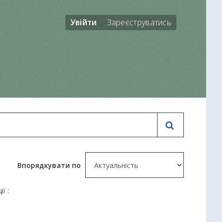
Увійти
Зареєструватись
Впорядкувати по
ї :