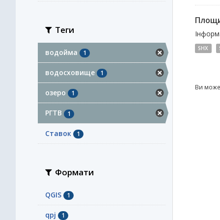
Площи
Теги
Інформа
SHX
водойма
1
водосховище
1
Ви може
озеро
1
РГТВ
1
Ставок
1
Формати
QGIS
1
qpj
1