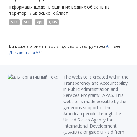
Інформація щодо площинних водних об'єктів на
території Львівської області.
SHX
SHP
qpj
QGIS
Ви можете отримати доступ до цього реєстру через
API
(see
Документація API
).
The website is created within the
Transparency and Accountability
in Public Administration and
Services Program/TAPAS. This
website is made possible by the
generous support of the
American people through the
United States Agency for
International Development
(USAID) alongside UK aid from