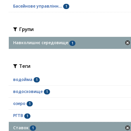
Басейнове управлінн...
1
Групи
Навколишнє середовище
1
Теги
водойма
1
водосховище
1
озеро
1
РГТВ
1
Ставок
1