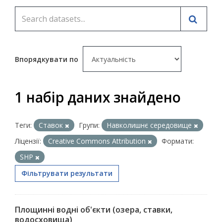
Впорядкувати по
1 набір даних знайдено
Теги:
Ставок
Групи:
Навколишнє середовище
Ліцензії:
Creative Commons Attribution
Формати:
SHP
Фільтрувати результати
Площинні водні об'єкти (озера, ставки,
водосховища)