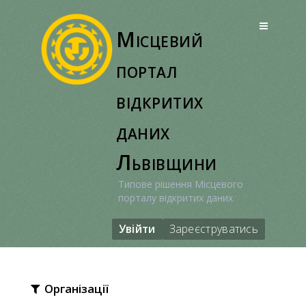
Перейти
до
Місцевий
вмісту
портал
відкритих
даних
Львівщини
Типове рішення Місцевого
порталу відкритих даних
Увійти
Зареєструватись
Організації