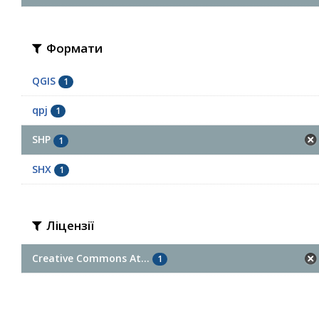
Формати
QGIS
1
qpj
1
SHP
1
SHX
1
Ліцензії
Creative Commons At...
1