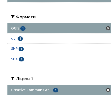
Формати
QGIS
1
qpj
1
SHP
1
SHX
1
Ліцензії
Creative Commons At...
1