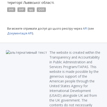
території Львівської області.
SHX
SHP
qpj
QGIS
Ви можете отримати доступ до цього реєстру через
API
(see
Документація API
).
The website is created within the
Transparency and Accountability
in Public Administration and
Services Program/TAPAS. This
website is made possible by the
generous support of the
American people through the
United States Agency for
International Development
(USAID) alongside UK aid from
the UK government. The
contents do not necessarily