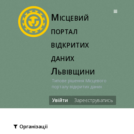
Перейти
до
Місцевий
вмісту
портал
відкритих
даних
Львівщини
Типове рішення Місцевого
порталу відкритих даних
Увійти
Зареєструватись
Організації