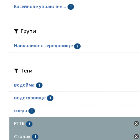
Басейнове управлінн...
1
Групи
Навколишнє середовище
1
Теги
водойма
1
водосховище
1
озеро
1
РГТВ
1
Ставок
1