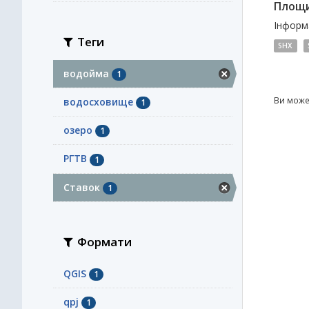
Площи
Інформа
Теги
SHX
водойма
1
Ви може
водосховище
1
озеро
1
РГТВ
1
Ставок
1
Формати
QGIS
1
qpj
1