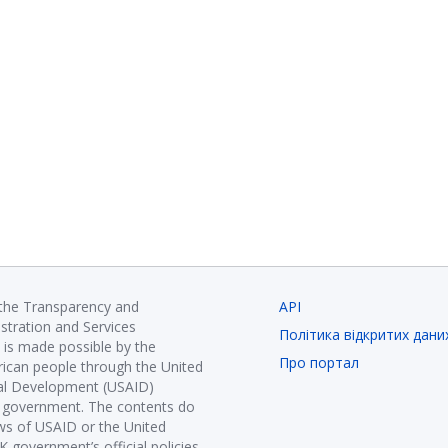
 the Transparency and
API
istration and Services
Політика відкритих дани
is made possible by the
Про портал
ican people through the United
nal Development (USAID)
K government. The contents do
ews of USAID or the United
government’s official policies.