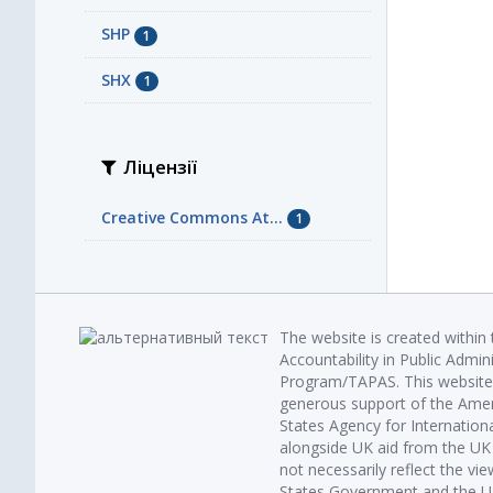
SHP
1
SHX
1
Ліцензії
Creative Commons At...
1
The website is created within
Accountability in Public Admin
Program/TAPAS. This website 
generous support of the Amer
States Agency for Internatio
alongside UK aid from the U
not necessarily reflect the vi
States Government and the UK 