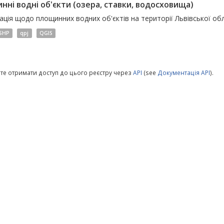
нні водні об'єкти (озера, ставки, водосховища)
ція щодо площинних водних об'єктів на території Львівської обл
SHP
qpj
QGIS
те отримати доступ до цього реєстру через
API
(see
Документація API
).