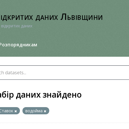
відкритих даних Львівщини
 відкритих даних
Розпорядникам
абір даних знайдено
Ставок
водойма