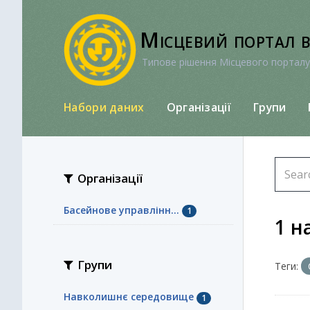
Перейти
до
Місцевий портал 
вмісту
Типове рішення Місцевого порталу
Набори даних
Організації
Групи
Організації
Басейнове управлінн...
1
1 н
Групи
Теги:
Навколишнє середовище
1