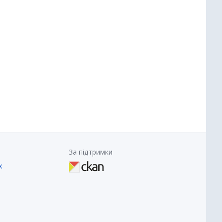
За підтримки
х