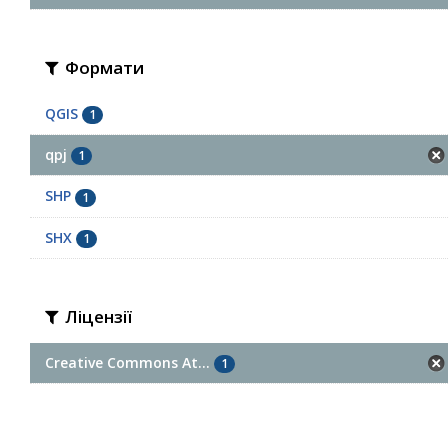
Формати
QGIS
1
qpj
1
SHP
1
SHX
1
Ліцензії
Creative Commons At...
1