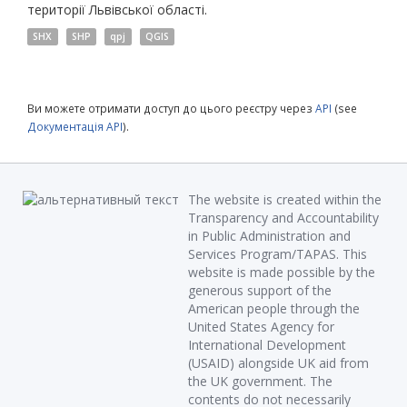
території Львівської області.
SHX
SHP
qpj
QGIS
Ви можете отримати доступ до цього реєстру через
API
(see
Документація API
).
The website is created within the
Transparency and Accountability
in Public Administration and
Services Program/TAPAS. This
website is made possible by the
generous support of the
American people through the
United States Agency for
International Development
(USAID) alongside UK aid from
the UK government. The
contents do not necessarily