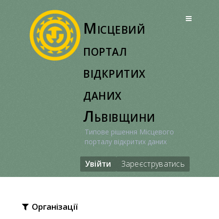
Перейти
до
Місцевий
вмісту
портал
відкритих
даних
Львівщини
Типове рішення Місцевого
порталу відкритих даних
Увійти
Зареєструватись
Організації