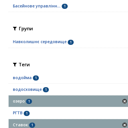
Басейнове управлінн...
1
Групи
Навколишнє середовище
1
Теги
водойма
1
водосховище
1
озеро
1
РГТВ
1
Ставок
1