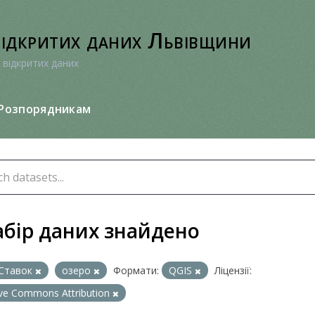
відкритих даних Львівщини
 відкритих даних
Розпорядникам
абір даних знайдено
Ставок
озеро
Формати:
QGIS
Ліцензії:
ive Commons Attribution