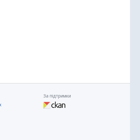
За підтримки
х