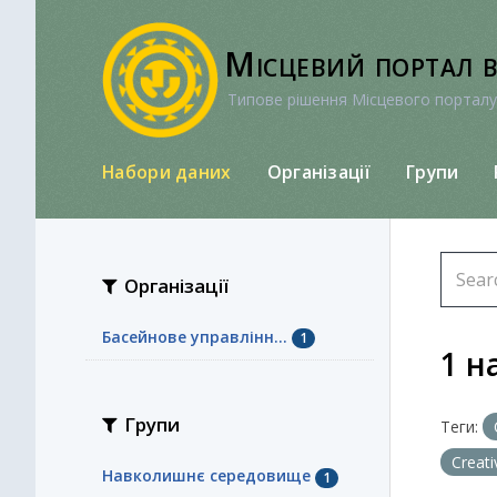
Перейти
до
Місцевий портал 
вмісту
Типове рішення Місцевого порталу
Набори даних
Організації
Групи
Організації
Басейнове управлінн...
1
1 н
Групи
Теги:
Creat
Навколишнє середовище
1