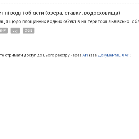
нні водні об'єкти (озера, ставки, водосховища)
ція щодо площинних водних об'єктів на території Львівської обл
SHP
qpj
QGIS
те отримати доступ до цього реєстру через
API
(see
Документація API
).