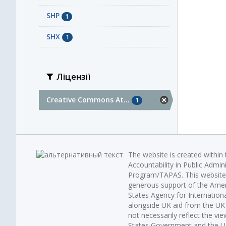
SHP
1
SHX
1
Ліцензії
Creative Commons At...
1
The website is created within
Accountability in Public Admin
Program/TAPAS. This website 
generous support of the Amer
States Agency for Internatio
alongside UK aid from the U
not necessarily reflect the vi
States Government and the UK 