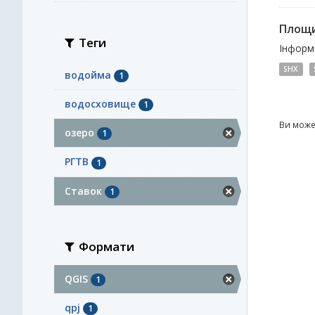
Площи
Теги
Інформа
SHX
водойма
1
водосховище
1
Ви може
озеро
1
РГТВ
1
Ставок
1
Формати
QGIS
1
qpj
1