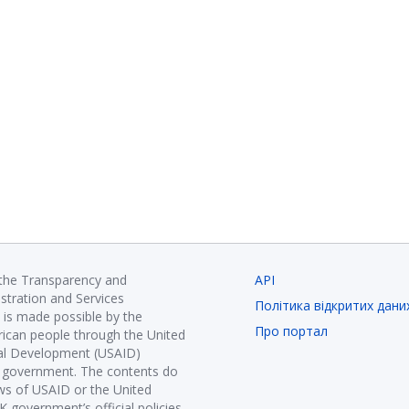
 the Transparency and
API
istration and Services
Політика відкритих дани
is made possible by the
Про портал
ican people through the United
nal Development (USAID)
K government. The contents do
ews of USAID or the United
government’s official policies.