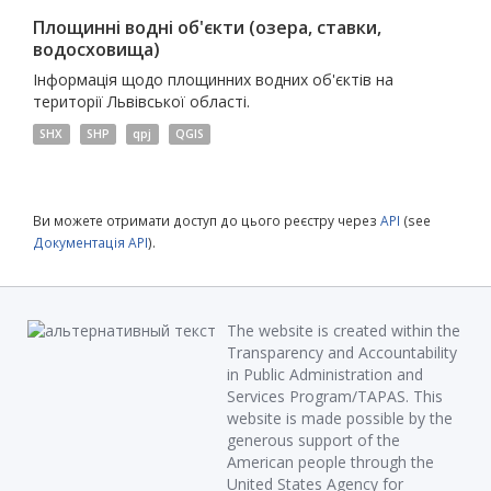
Площинні водні об'єкти (озера, ставки,
водосховища)
Інформація щодо площинних водних об'єктів на
території Львівської області.
SHX
SHP
qpj
QGIS
Ви можете отримати доступ до цього реєстру через
API
(see
Документація API
).
The website is created within the
Transparency and Accountability
in Public Administration and
Services Program/TAPAS. This
website is made possible by the
generous support of the
American people through the
United States Agency for