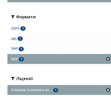
Формати
QGIS
1
qpj
1
SHP
1
SHX
1
Ліцензії
Creative Commons At...
1