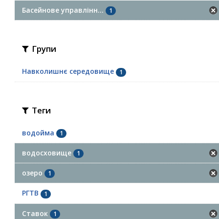
Басейнове управлінн...
1
Групи
Навколишнє середовище
1
Теги
водойма
1
водосховище
1
озеро
1
РГТВ
1
Ставок
1