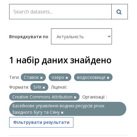
Впорядкувати по
1 набір даних знайдено
Теги:
Ставок
озеро
водосховище
Формати:
SHX
Ліцензії:
Creative Commons Attribution
Організації :
Басейнове управління водних ресурсів річок
Західного Бугу та Сяну
Фільтрувати результати