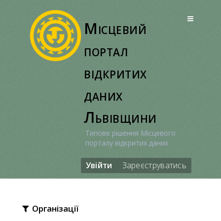
Перейти
до
Місцевий
вмісту
портал
відкритих
даних
Львівщини
Типове рішення Місцевого
порталу відкритих даних
Увійти
Зареєструватись
Організації