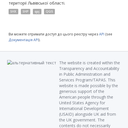
території Львівської області.
SHX
SHP
qpj
QGIS
Ви можете отримати доступ до цього реєстру через
API
(see
Документація API
).
The website is created within the
Transparency and Accountability
in Public Administration and
Services Program/TAPAS. This
website is made possible by the
generous support of the
American people through the
United States Agency for
International Development
(USAID) alongside UK aid from
the UK government. The
contents do not necessarily