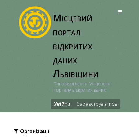
Перейти
до
Місцевий
вмісту
портал
відкритих
даних
Львівщини
Типове рішення Місцевого
порталу відкритих даних
Увійти
Зареєструватись
Організації