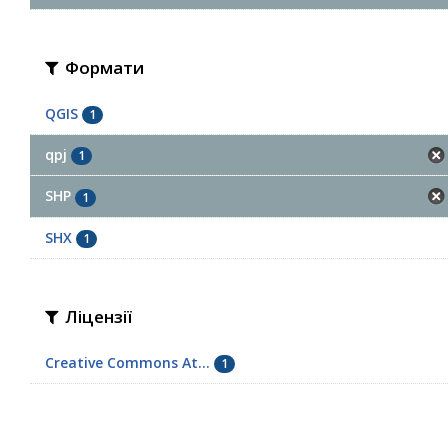
Формати
QGIS
1
qpj
1
SHP
1
SHX
1
Ліцензії
Creative Commons At...
1