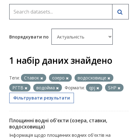
Впорядкувати по
1 набір даних знайдено
Теги:
Ставок
озеро
водосховище
РГТВ
водойма
Формати:
qpj
SHP
Фільтрувати результати
Площинні водні об'єкти (озера, ставки,
водосховища)
Інформація щодо площинних водних об'єктів на