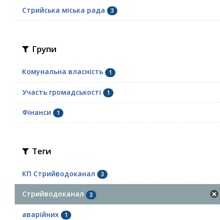
Стрийська міська рада
3
Групи
Комунальна власність
1
Участь громадськості
1
Фінанси
1
Теги
КП Стрийводоканал
3
Стрийводоканал
3
аварійних
1