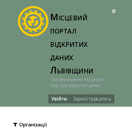
Перейти
до
Місцевий
вмісту
портал
відкритих
даних
Львівщини
Типове рішення Місцевого
порталу відкритих даних
Увійти
Зареєструватись
Організації