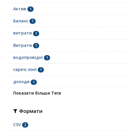
Актив
1
Баланс
1
витрати
1
Витрати
1
водопровідні
1
гарячі лінії
1
доходи
1
Показати більше Теги
Формати
CSV
2