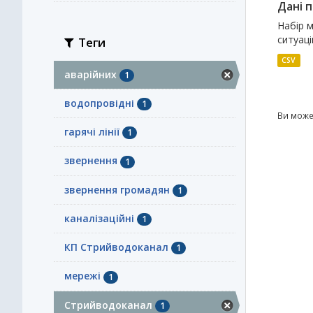
Дані п
Набір м
ситуаці
Теги
CSV
аварійних
1
водопровідні
1
Ви може
гарячі лінії
1
звернення
1
звернення громадян
1
каналізаційні
1
КП Стрийводоканал
1
мережі
1
Стрийводоканал
1