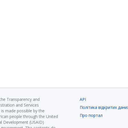
 the Transparency and
API
istration and Services
Політика відкритих дани
is made possible by the
Про портал
ican people through the United
nal Development (USAID)
K government. The contents do