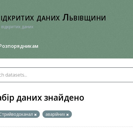
відкритих даних Львівщини
 відкритих даних
Розпорядникам
абір даних знайдено
Стрийводоканал
аварійних