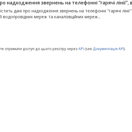
ро надходження звернень на телефонні “гарячі лінії”, в
істить дані про надходження звернень на телефонні "гарячі ліні
й водопровідних мереж та каналізвційних мереж...
те отримати доступ до цього реєстру через
API
(see
Документація API
).