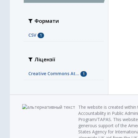
Формати
CSV
1
Ліцензії
Creative Commons At...
1
The website is created within
Accountability in Public Admin
Program/TAPAS. This website 
generous support of the Amer
States Agency for Internatio
alongside UK aid from the U