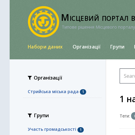
Перейти
до
Місцевий портал 
вмісту
Типове рішення Місцевого порталу
Набори даних
Організації
Групи
Організації
Стрийська міська рада
1
1 н
Групи
Теги:
Участь громадськості
1