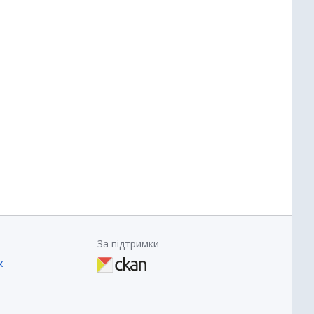
За підтримки
х