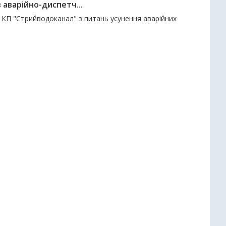
 аварійно-диспетч...
ї" КП "Стрийводоканал" з питань усунення аварійних