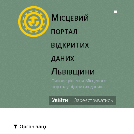
Перейти
до
Місцевий
вмісту
портал
відкритих
даних
Львівщини
Типове рішення Місцевого
порталу відкритих даних
Увійти
Зареєструватись
Організації