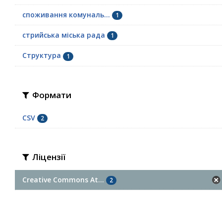
споживання комуналь...
1
стрийська міська рада
1
Структура
1
Формати
CSV
2
Ліцензії
Creative Commons At...
2