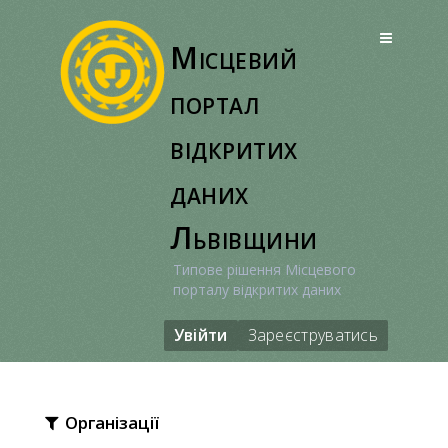
Перейти
до
Місцевий
вмісту
портал
відкритих
даних
Львівщини
Типове рішення Місцевого
порталу відкритих даних
Увійти
Зареєструватись
Організації