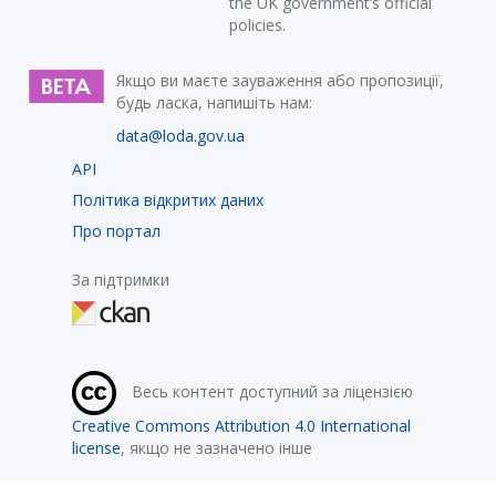
the UK government’s official
policies.
Якщо ви маєте зауваження або пропозиції,
будь ласка, напишіть нам:
data@loda.gov.ua
API
Політика відкритих даних
Про портал
За підтримки
Весь контент доступний за ліцензією
Creative Commons Attribution 4.0 International
license
, якщо не зазначено інше