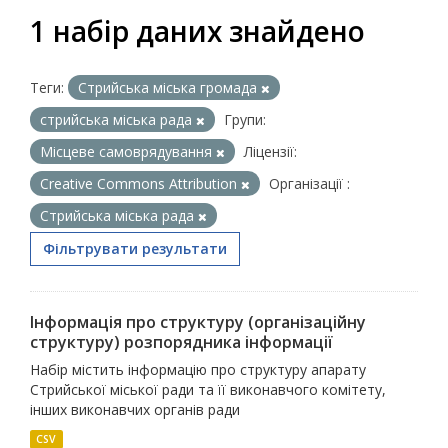
1 набір даних знайдено
Теги:
Стрийська міська громада
стрийська міська рада
Групи:
Місцеве самоврядування
Ліцензії:
Creative Commons Attribution
Організації :
Стрийська міська рада
Фільтрувати результати
Інформація про структуру (організаційну
структуру) розпорядника інформації
Набір містить інформацію про структуру апарату
Стрийської міської ради та її виконавчого комітету,
інших виконавчих органів ради
CSV