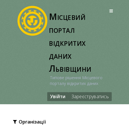
Перейти
до
Місцевий
вмісту
портал
відкритих
даних
Львівщини
Типове рішення Місцевого
порталу відкритих даних
Увійти
Зареєструватись
Організації