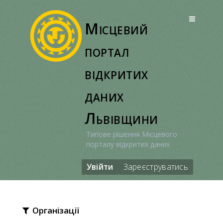
Перейти
до
Місцевий
вмісту
портал
відкритих
даних
Львівщини
Типове рішення Місцевого
порталу відкритих даних
Увійти
Зареєструватись
Організації