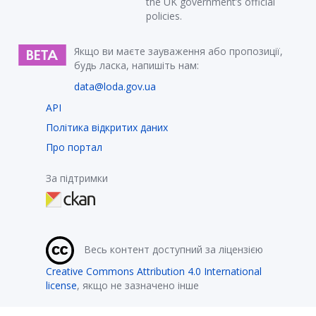
the UK government’s official
policies.
Якщо ви маєте зауваження або пропозиції,
будь ласка, напишіть нам:
data@loda.gov.ua
API
Політика відкритих даних
Про портал
За підтримки
Весь контент доступний за ліцензією
Creative Commons Attribution 4.0 International
license
, якщо не зазначено інше