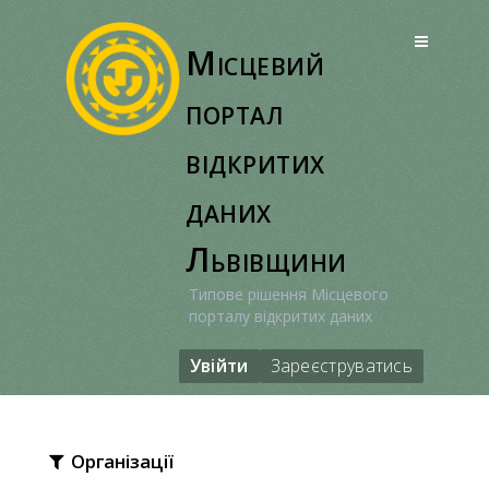
Перейти
до
Місцевий
вмісту
портал
відкритих
даних
Львівщини
Типове рішення Місцевого
порталу відкритих даних
Увійти
Зареєструватись
Організації