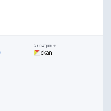
За підтримки
х