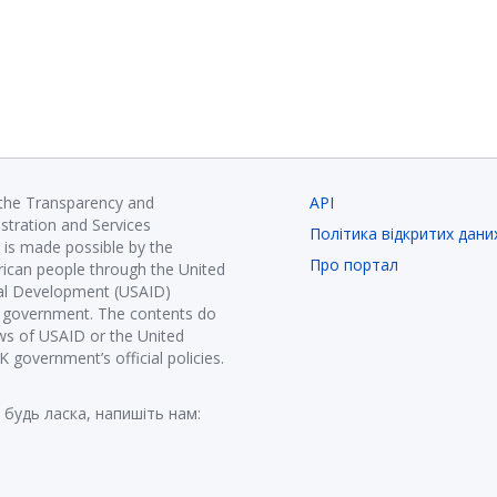
 the Transparency and
API
istration and Services
Політика відкритих дани
is made possible by the
Про портал
ican people through the United
nal Development (USAID)
K government. The contents do
ews of USAID or the United
government’s official policies.
 будь ласка, напишіть нам: