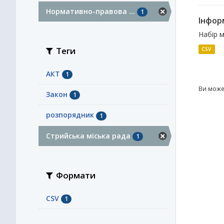
Нормативно-правова ...
1
Інфор
Набір м
Теги
CSV
АКТ
1
Ви може
Закон
1
розпорядник
1
Стрийська міська рада
1
Формати
CSV
1