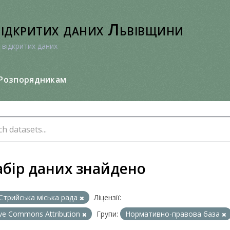
відкритих даних Львівщини
 відкритих даних
Розпорядникам
абір даних знайдено
Стрийська міська рада
Ліцензії:
ive Commons Attribution
Групи:
Нормативно-правова база