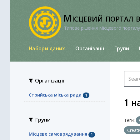
Перейти
до
Місцевий портал 
вмісту
Типове рішення Місцевого порталу
Набори даних
Організації
Групи
Організації
Стрийська міська рада
1
1 н
Групи
Теги:
Creat
Місцеве самоврядування
1