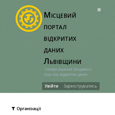
Перейти
до
Місцевий
вмісту
портал
відкритих
даних
Львівщини
Типове рішення Місцевого
порталу відкритих даних
Увійти
Зареєструватись
Організації