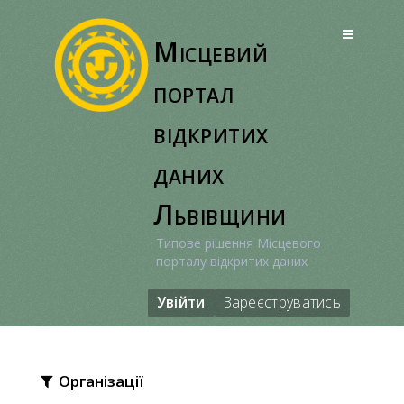
Перейти
до
Місцевий
вмісту
портал
відкритих
даних
Львівщини
Типове рішення Місцевого
порталу відкритих даних
Увійти
Зареєструватись
Організації