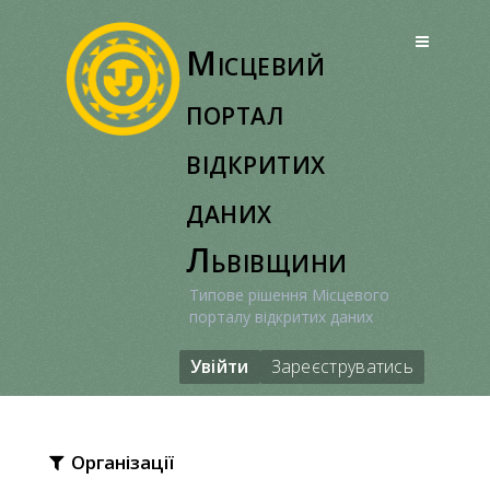
Перейти
до
Місцевий
вмісту
портал
відкритих
даних
Львівщини
Типове рішення Місцевого
порталу відкритих даних
Увійти
Зареєструватись
Організації