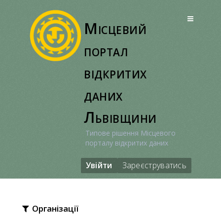
Перейти
до
Місцевий
вмісту
портал
відкритих
даних
Львівщини
Типове рішення Місцевого
порталу відкритих даних
Увійти
Зареєструватись
Організації