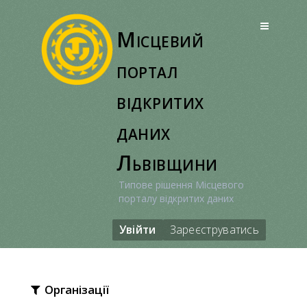
Перейти
до
Місцевий
вмісту
портал
відкритих
даних
Львівщини
Типове рішення Місцевого
порталу відкритих даних
Увійти
Зареєструватись
Організації