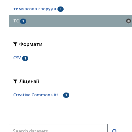
тимчасова споруда
1
ТС
1
Формати
CSV
1
Ліцензії
Creative Commons At...
1