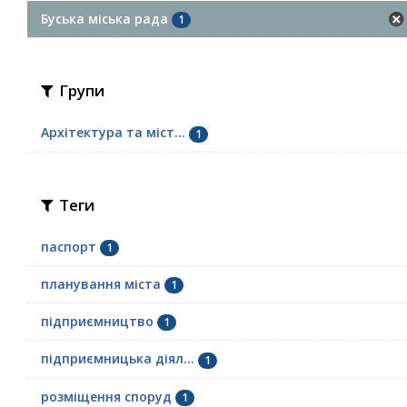
Буська міська рада
1
Групи
Архітектура та міст...
1
Теги
паспорт
1
планування міста
1
підприємництво
1
підприємницька діял...
1
розміщення споруд
1