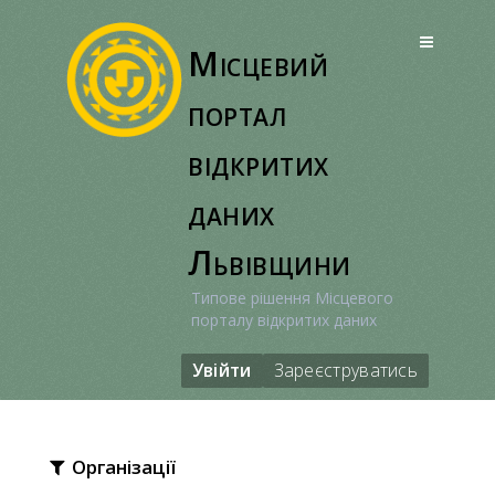
Перейти
до
Місцевий
вмісту
портал
відкритих
даних
Львівщини
Типове рішення Місцевого
порталу відкритих даних
Увійти
Зареєструватись
Організації