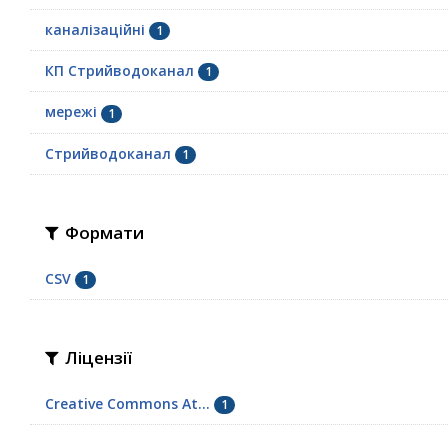
каналізаційні
1
КП Стрийводоканал
1
мережі
1
Стрийводоканал
1
Формати
CSV
1
Ліцензії
Creative Commons At...
1