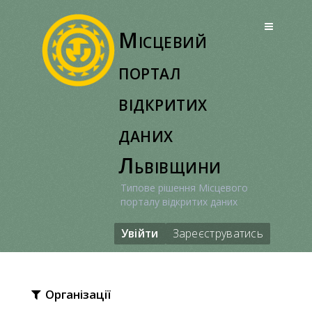
Перейти
до
Місцевий
вмісту
портал
відкритих
даних
Львівщини
Типове рішення Місцевого
порталу відкритих даних
Увійти
Зареєструватись
Організації