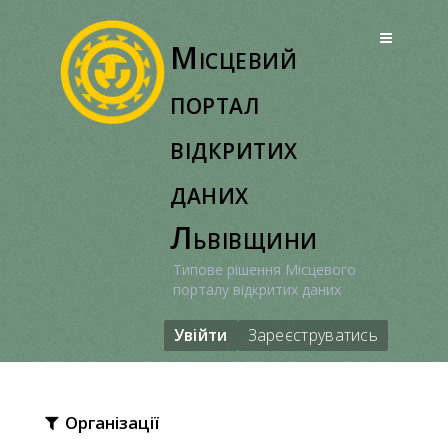
Перейти
до
Місцевий
вмісту
портал
відкритих
даних
Львівщини
Типове рішення Місцевого
порталу відкритих даних
Увійти
Зареєструватись
Організації