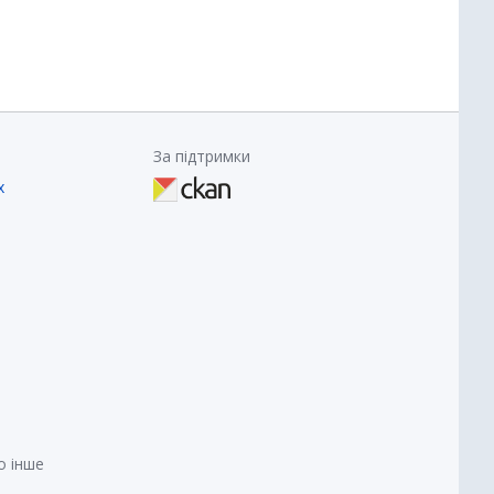
За підтримки
х
о інше