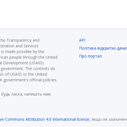
 the Transparency and
API
istration and Services
Політика відкритих дани
is made possible by the
Про портал
ican people through the United
nal Development (USAID)
K government. The contents do
ews of USAID or the United
government’s official policies.
 будь ласка, напишіть нам:
ive Commons Attribution 4.0 International license
, якщо не зазначен