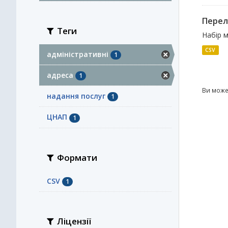
Перелі
Теги
Набір м
CSV
адміністративні
1
адреса
1
Ви може
надання послуг
1
ЦНАП
1
Формати
CSV
1
Ліцензії