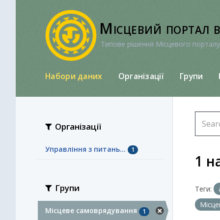
Перейти
до
Місцевий портал 
вмісту
Типове рішення Місцевого порталу
Набори даних
Організації
Групи
Організації
Управління з питань...
1
1 н
Групи
Теги:
Місце
Місцеве самоврядування
1