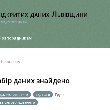
відкритих даних Львівщини
 відкритих даних
Розпорядникам
абір даних знайдено
адміністративні
адреса
Групи:
ве самоврядування