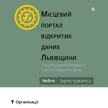
Перейти
до
Місцевий
вмісту
портал
відкритих
даних
Львівщини
Типове рішення Місцевого
порталу відкритих даних
Увійти
Зареєструватись
Організації