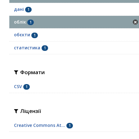
дані
1
облік
1
обєкти
1
статистика
1
Формати
CSV
1
Ліцензії
Creative Commons At...
1