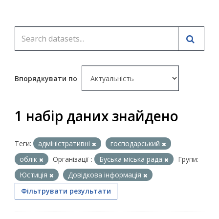
Впорядкувати по
1 набір даних знайдено
Теги:
адміністративні
господарський
облік
Організації :
Буська міська рада
Групи:
Юстиція
Довідкова інформація
Фільтрувати результати