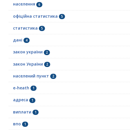
населення
6
офіційна статистика
5
статистика
5
дані
4
закон україни
2
закон України
2
населений пункт
2
e-heath
1
адреса
1
виплати
1
впо
1