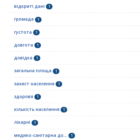
відкриті дані
1
громада
1
густота
1
довгота
1
довідка
1
загальна площа
1
захист населення
1
здоровя
1
кількість населення
1
лікарні
1
медико-санітарна до...
1