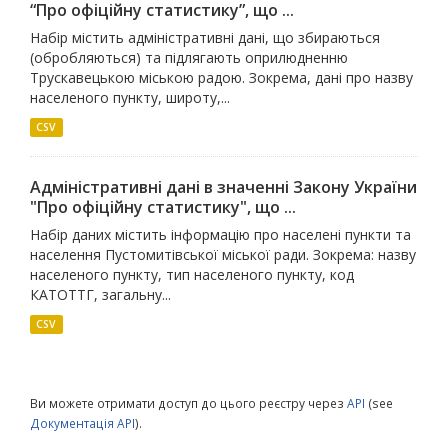
“Про офіційну статистику”, що ...
Набір містить адміністративні дані, що збираються
(обробляються) та підлягають оприлюдненню
Трускавецькою міською радою. Зокрема, дані про назву
населеного пункту, широту,...
CSV
Адміністративні дані в значенні Закону України
"Про офіційну статистику", що ...
Набір даних містить інформацію про населені пункти та
населення Пустомитівської міської ради. Зокрема: назву
населеного пункту, тип населеного пункту, код
КАТОТТГ, загальну...
CSV
Ви можете отримати доступ до цього реєстру через
API
(see
Документація API
).