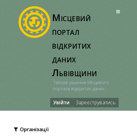
Перейти
до
Місцевий
вмісту
портал
відкритих
даних
Львівщини
Типове рішення Місцевого
порталу відкритих даних
Увійти
Зареєструватись
Організації