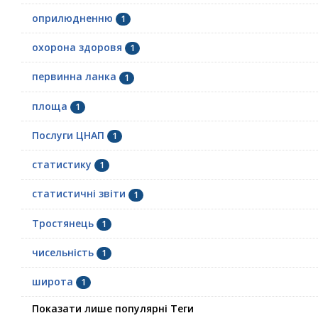
оприлюдненню
1
охорона здоровя
1
первинна ланка
1
площа
1
Послуги ЦНАП
1
статистику
1
статистичні звіти
1
Тростянець
1
чисельність
1
широта
1
Показати лише популярні Теги