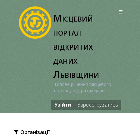
Перейти
до
Місцевий
вмісту
портал
відкритих
даних
Львівщини
Типове рішення Місцевого
порталу відкритих даних
Увійти
Зареєструватись
Організації