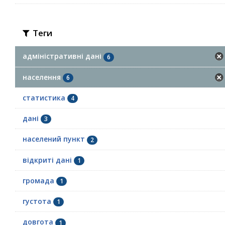
Теги
адміністративні дані
6
населення
6
статистика
4
дані
3
населений пункт
2
відкриті дані
1
громада
1
густота
1
довгота
1