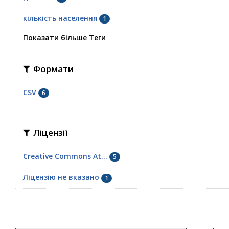
кількість населення
1
Показати більше Теги
Формати
CSV
6
Ліцензії
Creative Commons At...
5
Ліцензію не вказано
1