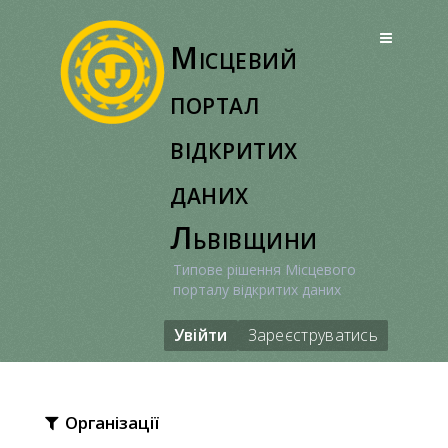
Перейти
до
Місцевий
вмісту
портал
відкритих
даних
Львівщини
Типове рішення Місцевого
порталу відкритих даних
Увійти
Зареєструватись
Організації