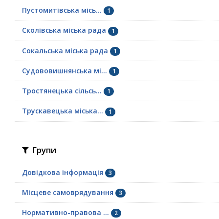
Пустомитівська місь...
1
Сколівська міська рада
1
Сокальська міська рада
1
Судововишнянська мі...
1
Тростянецька сільсь...
1
Трускавецька міська...
1
Групи
Довідкова інформація
3
Місцеве самоврядування
3
Нормативно-правова ...
2