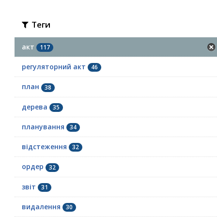
Теги
акт
117
регуляторний акт
46
план
38
дерева
35
планування
34
відстеження
32
ордер
32
звіт
31
видалення
30