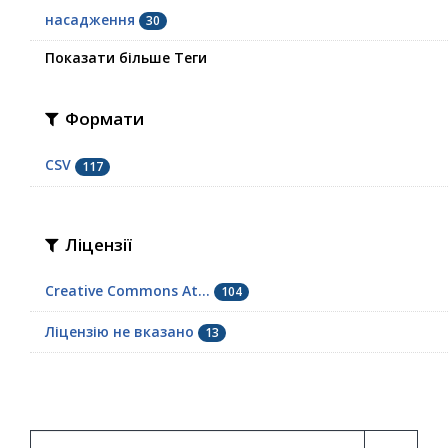
насадження
30
Показати більше Теги
Формати
CSV
117
Ліцензії
Creative Commons At...
104
Ліцензію не вказано
13