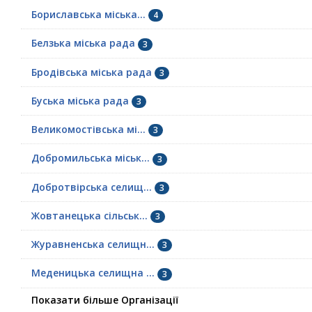
Бориславська міська...
4
Белзька міська рада
3
Бродівська міська рада
3
Буська міська рада
3
Великомостівська мі...
3
Добромильська міськ...
3
Добротвірська селищ...
3
Жовтанецька сільськ...
3
Журавненська селищн...
3
Меденицька селищна ...
3
Показати більше Організації