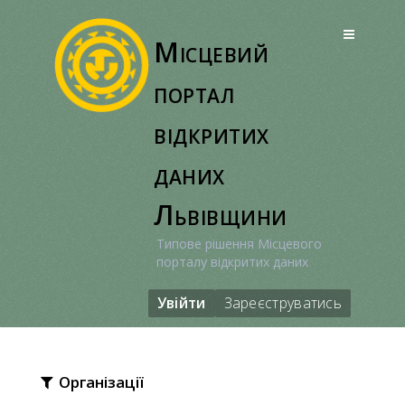
Перейти
до
Місцевий
вмісту
портал
відкритих
даних
Львівщини
Типове рішення Місцевого
порталу відкритих даних
Увійти
Зареєструватись
Організації