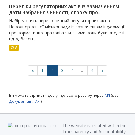
Переліки регуляторних актів із зазначенням
дати набрання чинності, строку про...
Набір містить перелік чинний регуляторних актів
Новояворівської міської ради із зазначенням інформації
про нормативно-правові акти, якими вони були введені
вдію, базові,...
CSV
«
1
2
3
4
...
6
»
Ви можете отримати доступ до цього реєстру через
API
(see
Документація API
).
The website is created within the
Transparency and Accountability