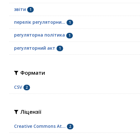
звіти
1
перелік регуляторни...
1
регуляторна політика
1
регуляторний акт
1
Формати
CSV
2
Ліцензії
Creative Commons At...
2