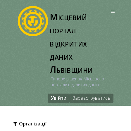
Перейти
до
Місцевий
вмісту
портал
відкритих
даних
Львівщини
Типове рішення Місцевого
порталу відкритих даних
Увійти
Зареєструватись
Організації