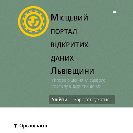
Перейти
до
Місцевий
вмісту
портал
відкритих
даних
Львівщини
Типове рішення Місцевого
порталу відкритих даних
Увійти
Зареєструватись
Організації