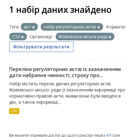
1 набір даних знайдено
Теги:
акт
набір регуляторних актів
Формати:
CSV
Організації :
Жовківська міська рада
Фільтрувати результати
Переліки регуляторних актів із зазначенням
дати набрання чинності, строку про...
Набір містить перелік діючих регуляторних актів
Жовківської міської ради із зазначенням інформації про
нормативно-правові акти, якими вони були введені в
дію, а також інформації...
CSV
Ви можете отримати доступ до цього реєстру через
API
(see