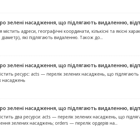
про зелені насадження, що підлягають видаленню, відпо
 містить адреси, географічні координати, кількісні та якісні хара
 діаметр), які підлягають видаленню. Також до...
про зелені насадження, що підлягають видаленню, відпо
істить ресурс: acts — перелік зелених насаджень, що підлягають
х насаджень
про зелені насадження, що підлягають видаленню, відпо
істить два ресурси: acts — перелік зелених насаджень, що підля
ння зелених насаджень; orders — перелік ордерів на...