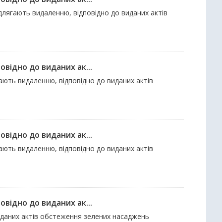
ідлягають видаленню, відповідно до виданих актів
відно до виданих ак...
гають видаленню, відповідно до виданих актів
відно до виданих ак...
гають видаленню, відповідно до виданих актів
відно до виданих ак...
виданих актів обстеження зелених насаджень