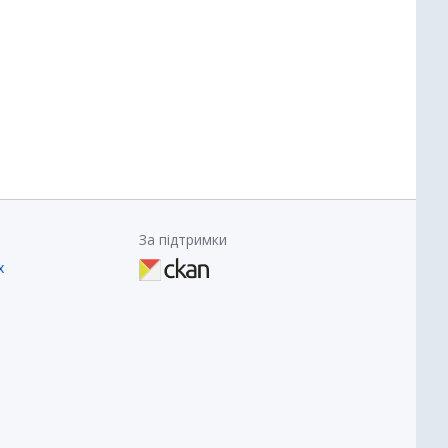
За підтримки
х