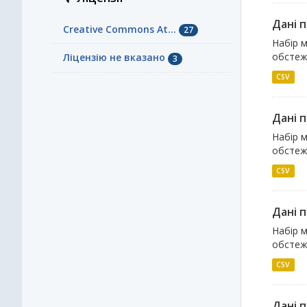
Дані 
Creative Commons At...
27
Набір м
обстеже
Ліцензію не вказано
3
CSV
Дані 
Набір м
обстеже
CSV
Дані 
Набір м
обстеже
CSV
Дані 