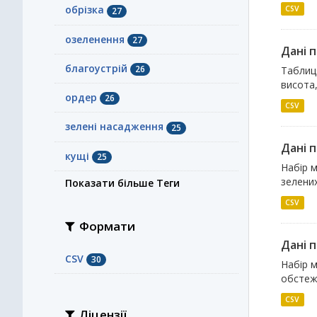
обрізка
CSV
27
озеленення
27
Дані 
благоустрій
26
Таблиця
висота,
ордер
26
CSV
зелені насадження
25
Дані 
кущі
25
Набір м
зелени
Показати більше Теги
CSV
Формати
Дані 
CSV
30
Набір м
обстеже
CSV
Ліцензії