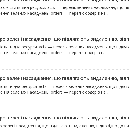
ає містити два ресурси: acts — перелік зелених насаджень, що п
ння зелених насаджень; orders — перелік ордерів на...
про зелені насадження, що підлягають видаленню, відпо
істить два ресурси: acts — перелік зелених насаджень, що підля
ння зелених насаджень; orders — перелік ордерів на...
про зелені насадження, що підлягають видаленню, відпо
істить два ресурси: acts — перелік зелених насаджень, що підля
ння зелених насаджень; orders — перелік ордерів на...
про зелені насадження, що підлягають видаленню, відпо
ро зелені насадження, що підлягають видаленню, відповідно до 