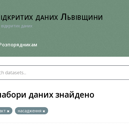
відкритих даних Львівщини
 відкритих даних
Розпорядникам
набори даних знайдено
акт
насадження