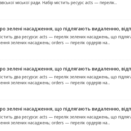
вської міської ради. Набір містить ресурс acts — перелік...
про зелені насадження, що підлягають видаленню, відпо
істить два ресурси: acts — перелік зелених насаджень, що підля
ння зелених насаджень; orders — перелік ордерів на...
про зелені насадження, що підлягають видаленню, відпо
істить два ресурси: acts — перелік зелених насаджень, що підля
ння зелених насаджень; orders — перелік ордерів на...
про зелені насадження, що підлягають видаленню, відпо
істить два ресурси: acts — перелік зелених насаджень, що підля
ння зелених насаджень; orders — перелік ордерів на...