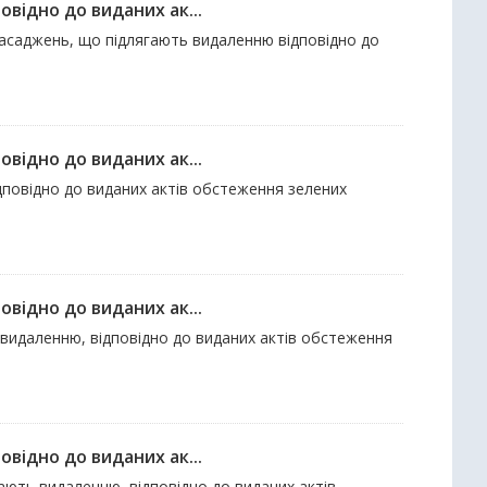
відно до виданих ак...
 насаджень, що підлягають видаленню відповідно до
відно до виданих ак...
ідповідно до виданих актів обстеження зелених
відно до виданих ак...
 видаленню, відповідно до виданих актів обстеження
відно до виданих ак...
гають видаленню, відповідно до виданих актів