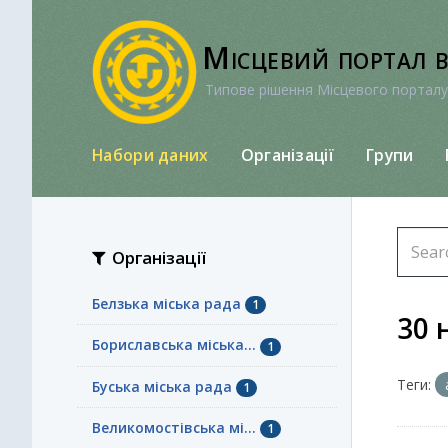
Перейти
до
Місцевий портал 
вмісту
Типове рішення Місцевого порталу
Набори даних
Організації
Групи
Організації
Белзька міська рада
1
30 
Бориславська міська...
1
Теги:
Буська міська рада
1
Великомостівська мі...
1