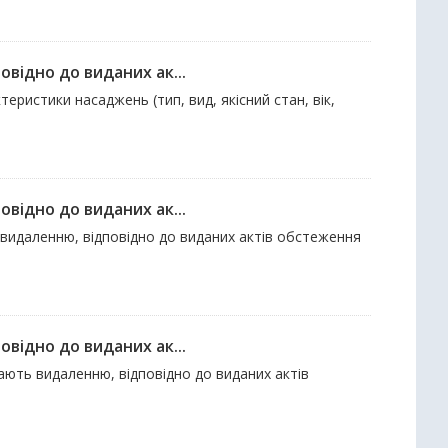
відно до виданих ак...
ктеристики насаджень (тип, вид, якісний стан, вік,
відно до виданих ак...
 видаленню, відповідно до виданих актів обстеження
відно до виданих ак...
гають видаленню, відповідно до виданих актів