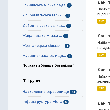
Дані 
Глинянська міська рада
1
Набір с
виданих
Добромильська міськ...
1
CSV
Добротвірська селищ...
1
Жидачівська міська ...
Дані 
1
Набір м
Жовтанецька сільськ...
1
насадж
CSV
Журавненська селищн...
1
Показати більше Організації
Дані 
Набір м
Групи
зелени
CSV
Навколишнє середовище
24
Інфраструктура міста
6
Дані 
Набір м