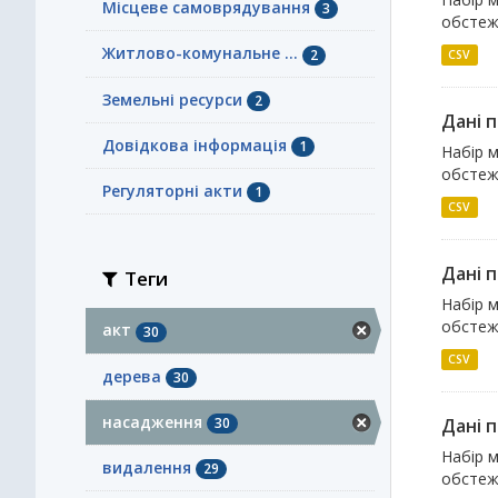
Місцеве самоврядування
3
обстеже
Житлово-комунальне ...
2
CSV
Земельні ресурси
2
Дані 
Довідкова інформація
1
Набір м
обстеже
Регуляторні акти
1
CSV
Дані 
Теги
Набір м
обстеже
акт
30
CSV
дерева
30
насадження
30
Дані 
Набір м
видалення
29
обстеже