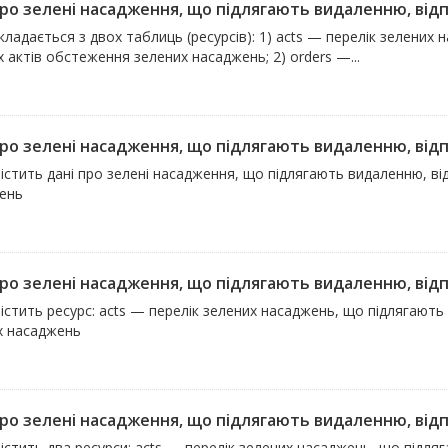
про зелені насадження, що підлягають видаленню, відпо
кладається з двох таблиць (ресурсів): 1) acts — перелік зелених
 актів обстеження зелених насаджень; 2) orders —...
про зелені насадження, що підлягають видаленню, відпо
істить дані про зелені насадження, що підлягають видаленню, в
ень
про зелені насадження, що підлягають видаленню, відпо
істить ресурс: acts — перелік зелених насаджень, що підлягають
х насаджень
про зелені насадження, що підлягають видаленню, відпо
істить два ресурси: acts — перелік зелених насаджень, що підля