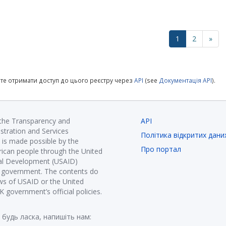
1
2
»
те отримати доступ до цього реєстру через
API
(see
Документація API
).
 the Transparency and
API
istration and Services
Політика відкритих дани
is made possible by the
Про портал
ican people through the United
nal Development (USAID)
K government. The contents do
ews of USAID or the United
government’s official policies.
 будь ласка, напишіть нам: