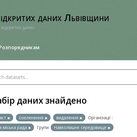
відкритих даних Львівщини
 відкритих даних
Розпорядникам
абір даних знайдено
акт
озеленення
видалення
Організації :
а міська рада
Групи:
Навколишнє середовище