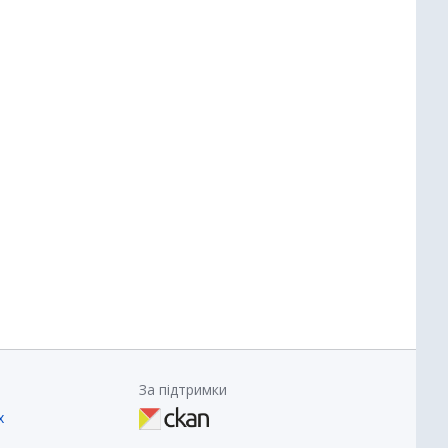
За підтримки
х