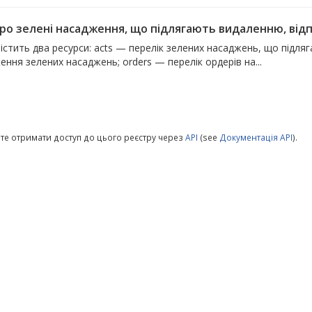
про зелені насадження, що підлягають видаленню, відпо
істить два ресурси: acts — перелік зелених насаджень, що підля
ння зелених насаджень; orders — перелік ордерів на...
те отримати доступ до цього реєстру через
API
(see
Документація API
).