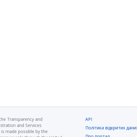
 the Transparency and
API
istration and Services
Політика відкритих дани
is made possible by the
Про портал