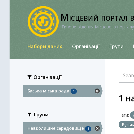
Перейти
до
Місцевий портал 
вмісту
Типове рішення Місцевого порталу
Набори даних
Організації
Групи
Організації
Буська міська рада
1
1 н
Групи
Теги:
Буськ
Навколишнє середовище
1