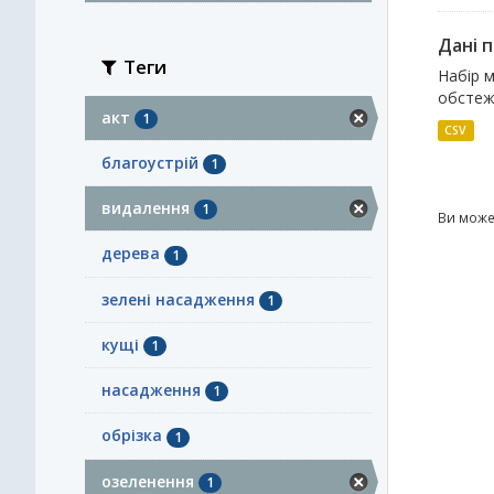
Дані 
Теги
Набір м
обстеже
акт
1
CSV
благоустрій
1
видалення
1
Ви може
дерева
1
зелені насадження
1
кущі
1
насадження
1
обрізка
1
озеленення
1