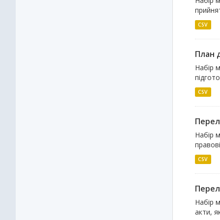
Набір м
прийнят
CSV
План д
Набір м
підгото
CSV
Перелі
Набір м
правові
CSV
Перелі
Набір м
акти, я