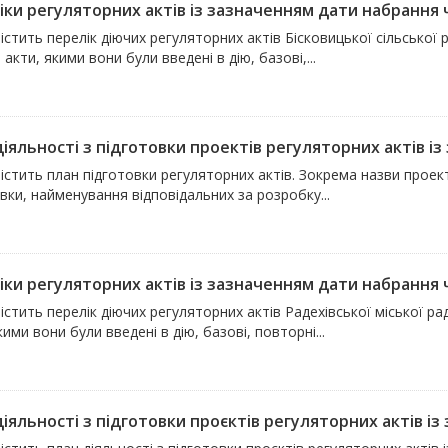
ки регуляторних актів із зазначенням дати набрання чи
істить перелік діючих регуляторних актів Бісковицької сільської
 акти, якими вони були введені в дію, базові,...
іяльності з підготовки проектів регуляторних актів із 
істить план підготовки регуляторних актів. Зокрема назви проекті
вки, найменування відповідальних за розробку...
ки регуляторних актів із зазначенням дати набрання чи
істить перелік діючих регуляторних актів Радехівської міської р
кими вони були введені в дію, базові, повторні...
іяльності з підготовки проєктів регуляторних актів із 