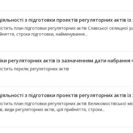
іяльності з підготовки проектів регуляторних актів із 
істить план підготовки регуляторних актів Славської селищної ра
ийняття, строки підготовки, найменування...
ки регуляторних актів із зазначенням дати набрання чи
істить перелік регуляторних актів
іяльності з підготовки проектів регуляторних актів із 
істить план підготовки регуляторних актів Великомостівської мі
в, види регуляторних актів, цілі прийняття, строки...