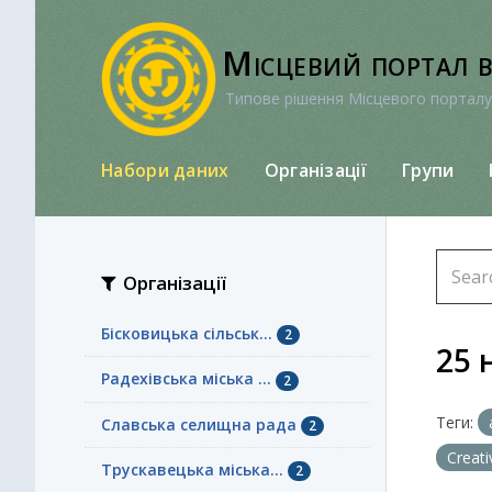
Перейти
до
Місцевий портал 
вмісту
Типове рішення Місцевого порталу
Набори даних
Організації
Групи
Організації
Бісковицька сільськ...
2
25 
Радехівська міська ...
2
Теги:
Славська селищна рада
2
Creat
Трускавецька міська...
2