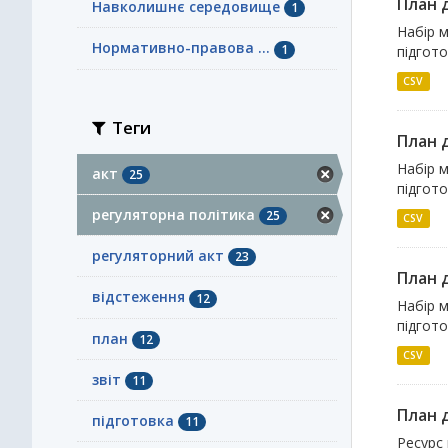
План д
Навколишнє середовище
1
Набір м
Нормативно-правова ...
1
підгото
CSV
Теги
План д
Набір м
акт
25
підгото
регуляторна політика
25
CSV
регуляторний акт
23
План д
відстеження
12
Набір м
підгото
план
12
CSV
звіт
11
План д
підготовка
11
Ресурс 