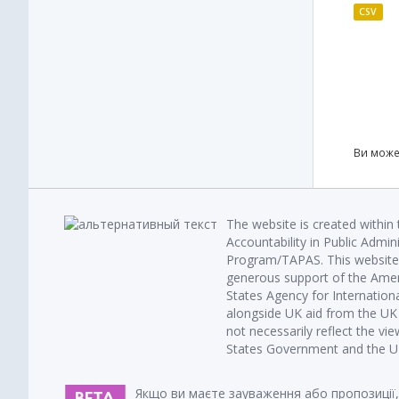
CSV
Ви може
The website is created within
Accountability in Public Admin
Program/TAPAS. This website 
generous support of the Amer
States Agency for Internatio
alongside UK aid from the U
not necessarily reflect the vi
States Government and the UK 
Якщо ви маєте зауваження або пропозиції,