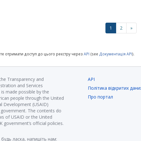
1
2
»
те отримати доступ до цього реєстру через
API
(see
Документація API
).
 the Transparency and
API
istration and Services
Політика відкритих дани
is made possible by the
Про портал
ican people through the United
nal Development (USAID)
K government. The contents do
ews of USAID or the United
government’s official policies.
 будь ласка, напишіть нам: