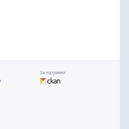
За підтримки
х