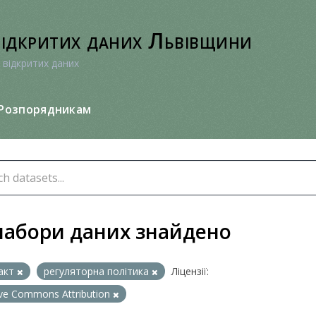
відкритих даних Львівщини
 відкритих даних
Розпорядникам
набори даних знайдено
акт
регуляторна політика
Ліцензії:
ive Commons Attribution