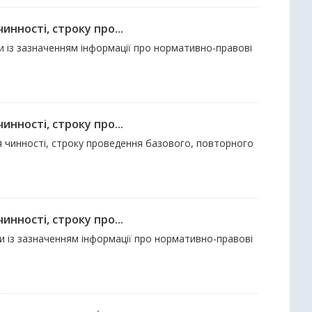
нності, строку про...
ди із зазначенням інформації про нормативно-правові
нності, строку про...
ня чинності, строку проведення базового, повторного
нності, строку про...
ди із зазначенням інформації про нормативно-правові