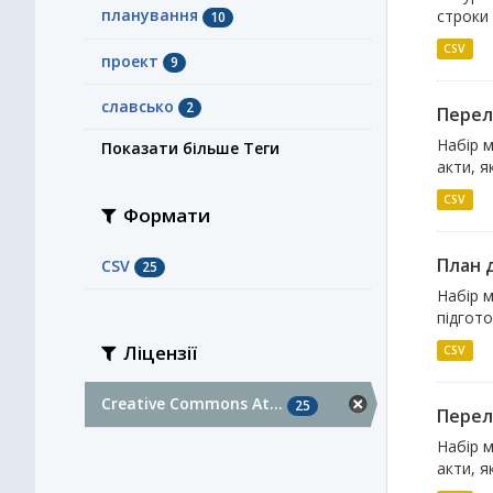
планування
строки 
10
CSV
проект
9
славсько
2
Перелі
Набір м
Показати більше Теги
акти, я
CSV
Формати
План д
CSV
25
Набір м
підгото
Ліцензії
CSV
Creative Commons At...
25
Перелі
Набір м
акти, я