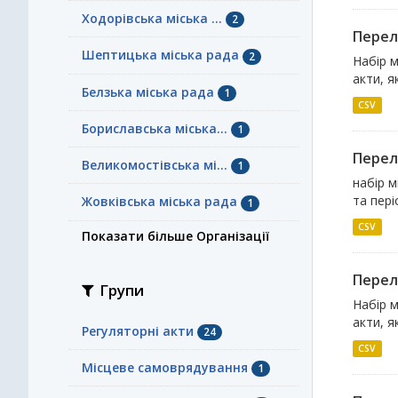
Ходорівська міська ...
2
Перелі
Шептицька міська рада
2
Набір м
акти, я
Белзька міська рада
1
CSV
Бориславська міська...
1
Перелі
Великомостівська мі...
1
набір м
та пері
Жовківська міська рада
1
CSV
Показати більше Організації
Перелі
Групи
Набір м
акти, я
Регуляторні акти
24
CSV
Місцеве самоврядування
1