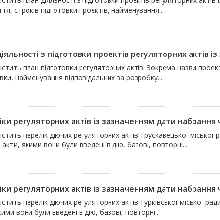
істить план діяльності з підготовки проєктів регуляторних актів із
тя, строків підготовки проєктів, найменування...
іяльності з підготовки проектів регуляторних актів із 
істить план підготовки регуляторних актів. Зокрема назви проекті
вки, найменування відповідальних за розробку...
ки регуляторних актів із зазначенням дати набрання чи
істить перелік діючих регуляторних актів Трускавецької міської 
 акти, якими вони були введені в дію, базові, повторні...
ки регуляторних актів із зазначенням дати набрання чи
істить перелік діючих регуляторних актів Турківської міської ра
кими вони були введені в дію, базові, повторні...