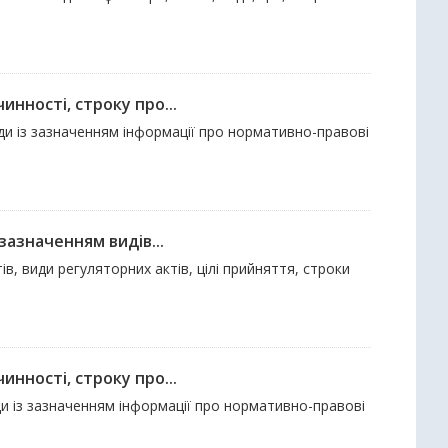
нності, строку про...
ади із зазначенням інформації про нормативно-правові
зазначенням видів...
в, види регуляторних актів, цілі прийняття, строки
нності, строку про...
ди із зазначенням інформації про нормативно-правові