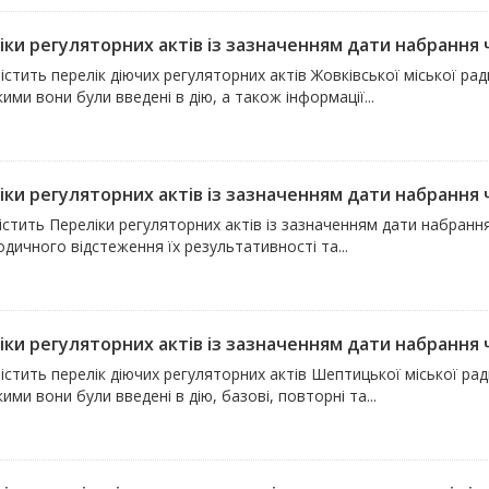
ки регуляторних актів із зазначенням дати набрання чи
істить перелік діючих регуляторних актів Жовківської міської ра
кими вони були введені в дію, а також інформації...
ки регуляторних актів із зазначенням дати набрання чи
істить Переліки регуляторних актів із зазначенням дати набран
одичного відстеження їх результативності та...
ки регуляторних актів із зазначенням дати набрання чи
істить перелік діючих регуляторних актів Шептицької міської ра
кими вони були введені в дію, базові, повторні та...