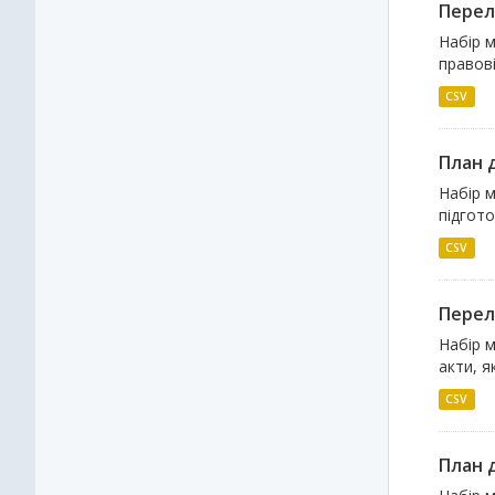
Перелі
Набір м
правові
CSV
План д
Набір м
підгото
CSV
Перелі
Набір м
акти, я
CSV
План д