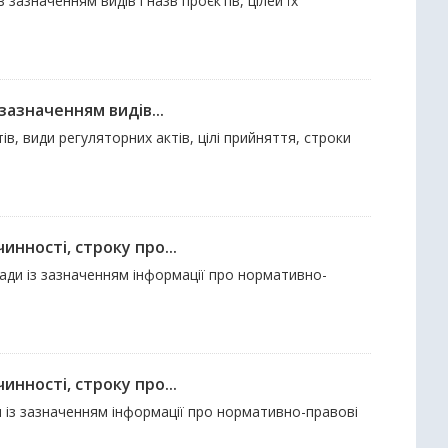
 зазначенням видів і назв проєктів, цілей їх
зазначенням видів...
в, види регуляторних актів, цілі прийняття, строки
нності, строку про...
ради із зазначенням інформації про нормативно-
нності, строку про...
ди із зазначенням інформації про нормативно-правові