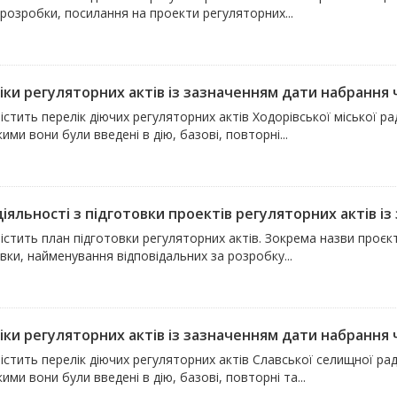
розробки, посилання на проекти регуляторних...
ки регуляторних актів із зазначенням дати набрання чи
істить перелік діючих регуляторних актів Ходорівської міської р
кими вони були введені в дію, базові, повторні...
іяльності з підготовки проектів регуляторних актів із 
істить план підготовки регуляторних актів. Зокрема назви проєкті
вки, найменування відповідальних за розробку...
ки регуляторних актів із зазначенням дати набрання чи
істить перелік діючих регуляторних актів Славської селищної ра
кими вони були введені в дію, базові, повторні та...