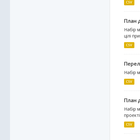
CSV
План д
Набір м
цілі пр
CSV
Перелі
Набір м
CSV
План д
Набір м
проекті
CSV