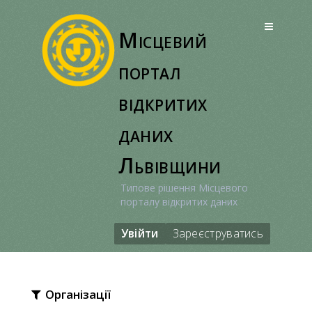
Перейти
до
Місцевий
вмісту
портал
відкритих
даних
Львівщини
Типове рішення Місцевого
порталу відкритих даних
Увійти
Зареєструватись
Організації