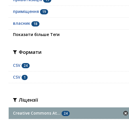
приміщення
19
власник
18
Показати більше Теги
Формати
CSV
24
СSV
1
Ліцензії
Creative Commons At...
24