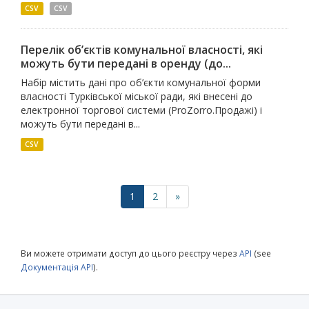
CSV
СSV
Перелік об’єктів комунальної власності, які
можуть бути передані в оренду (до...
Набір містить дані про об’єкти комунальної форми
власності Турківської міської ради, які внесені до
електронної торгової системи (ProZorro.Продажі) і
можуть бути передані в...
CSV
1
2
»
Ви можете отримати доступ до цього реєстру через
API
(see
Документація API
).