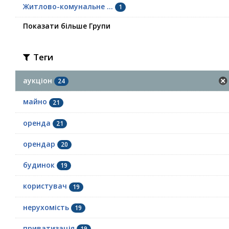
Житлово-комунальне ...
1
Показати більше Групи
Теги
аукціон
24
майно
21
оренда
21
орендар
20
будинок
19
користувач
19
нерухомість
19
приватизація
19