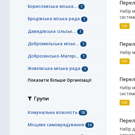
Перелі
Бориславська міська...
1
Набір м
системи
Бродівська міська рада
1
CSV
Давидівська сільськ...
1
Добромильська міськ...
Перелі
1
Набір м
Добросинсько-Магері...
1
CSV
Жовківська міська рада
1
Перелі
Показати більше Організації
Набір м
системи
Групи
CSV
Комунальна власність
18
Перелі
Місцеве самоврядування
14
Набір д
електро