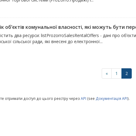
к об’єктів комунальної власності, які можуть бути пере
істить два ресурси: listProzorroSalesRentalOffers - дані про об’
ської сільської ради, які внесені до електронної...
«
1
2
те отримати доступ до цього реєстру через
API
(see
Документація API
).