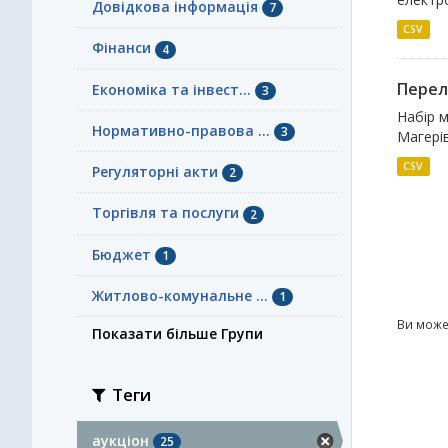
Довідкова інформація
7
CSV
Фінанси
4
Перелі
Економіка та інвест...
3
Набір м
Нормативно-правова ...
3
Магерів
CSV
Регуляторні акти
2
Торгівля та послуги
2
Бюджет
1
Житлово-комунальне ...
1
Ви може
Показати більше Групи
Теги
аукціон
25