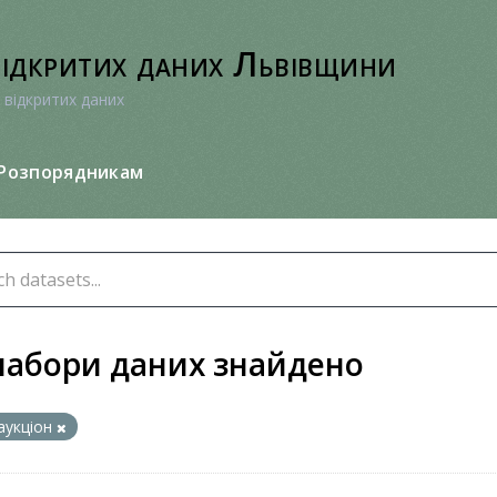
відкритих даних Львівщини
 відкритих даних
Розпорядникам
набори даних знайдено
аукціон