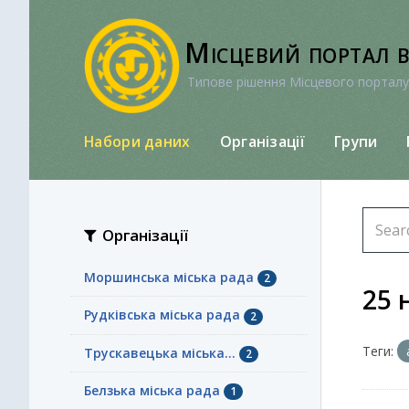
Перейти
до
Місцевий портал 
вмісту
Типове рішення Місцевого порталу
Набори даних
Організації
Групи
Організації
Моршинська міська рада
2
25 
Рудківська міська рада
2
Теги:
Трускавецька міська...
2
Белзька міська рада
1