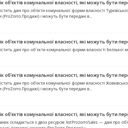
к об’єктів комунальної власності, які можуть бути пере
істить дані про об’єкти комунальної форми власності Турківської 
 (ProZorro.Продажі) і можуть бути передані в...
к об’єктів комунальної власності, які можуть бути пере
істить дані про об`єкти комунальної форми власності Белзької м
к об’єктів комунальної власності, які можуть бути пере
істить дані про об’єкти комунальної форми власності Жовківської
 (ProZorro.Продажі) і можуть бути передані в...
к об’єктів комунальної власності, які можуть бути пере
аних складається з двох ресурсів: listProzorroSales — дані про об
нної торгової системи (ProZorro.Продажі) і...