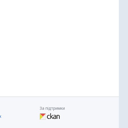
За підтримки
х