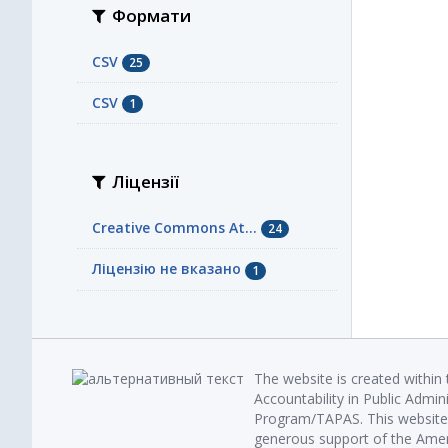
Формати
CSV
25
СSV
1
Ліцензії
Creative Commons At...
24
Ліцензію не вказано
1
The website is created within
Accountability in Public Admin
Program/TAPAS. This website 
generous support of the Amer