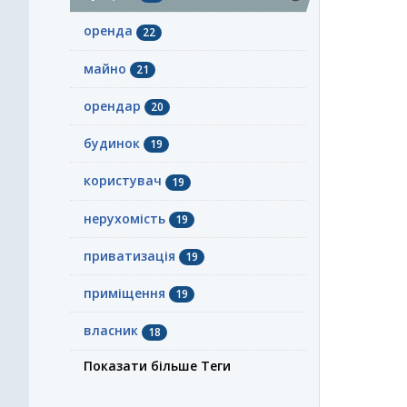
оренда
22
майно
21
орендар
20
будинок
19
користувач
19
нерухомість
19
приватизація
19
приміщення
19
власник
18
Показати більше Теги