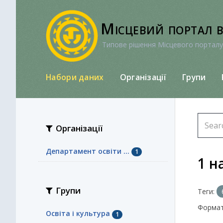
Перейти
до
Місцевий портал 
вмісту
Типове рішення Місцевого порталу
Набори даних
Організації
Групи
Організації
Департамент освіти ...
1
1 н
Групи
Теги:
Формат
Освіта і культура
1