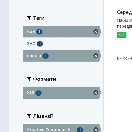
Середн
Теги
Набір м
передви
бал
1
XLS
ЗНО
1
школа
1
Ви може
Формати
XLS
1
Ліцензії
Creative Commons At...
1