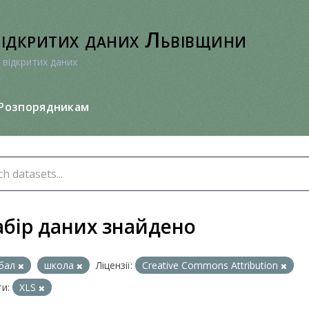
відкритих даних Львівщини
 відкритих даних
Розпорядникам
абір даних знайдено
бал
школа
Ліцензії:
Creative Commons Attribution
и:
XLS