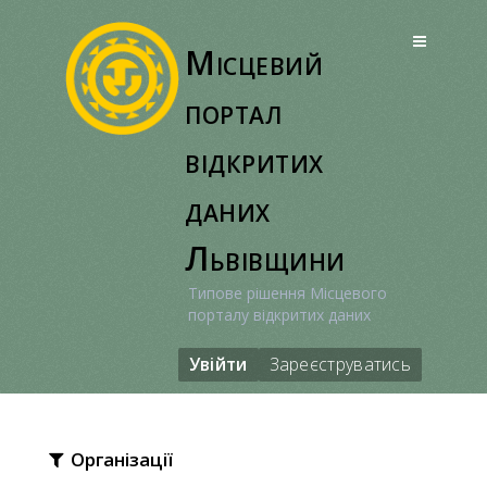
Перейти
до
Місцевий
вмісту
портал
відкритих
даних
Львівщини
Типове рішення Місцевого
порталу відкритих даних
Увійти
Зареєструватись
Організації