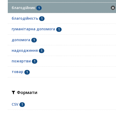
благодійник
1
благодійність
1
гуманітарна допомога
1
допомога
1
надходження
1
пожертви
1
товар
1
Формати
CSV
1