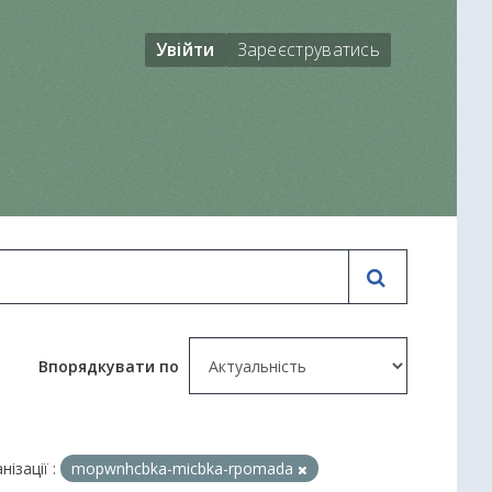
Увійти
Зареєструватись
Впорядкувати по
нізації :
mopwnhcbka-micbka-rpomada