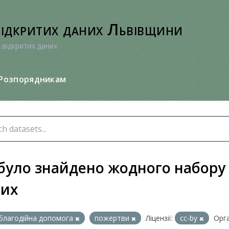
відкритих даних Львівщини
 відкритих даних
Розпорядникам
було знайдено жодного набору
них
благодійна допомога
пожертви
Ліцензії:
cc-by
Орга