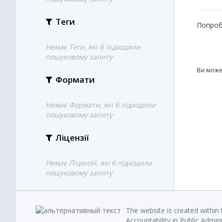
Теги
Попроб
Немає Теги, які б підходили
пошуковому запиту
Ви може
Формати
Немає Формати, які б підходили
пошуковому запиту
Ліцензії
Немає Ліцензії, які б підходили
пошуковому запиту
The website is created within
Accountability in Public Admin