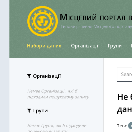
Перейти
до
Місцевий портал 
вмісту
Типове рішення Місцевого порталу
Набори даних
Організації
Групи
Організації
Немає Організації , які б
Не 
підходили пошуковому запиту
да
Групи
Немає Групи, які б підходили
Теги:
пошуковому запиту