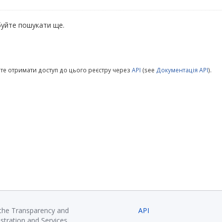
уйте пошукати ще.
те отримати доступ до цього реєстру через
API
(see
Документація API
).
 the Transparency and
API
istration and Services