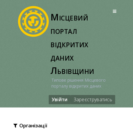
Перейти
до
Місцевий
вмісту
портал
відкритих
даних
Львівщини
Типове рішення Місцевого
порталу відкритих даних
Увійти
Зареєструватись
Організації