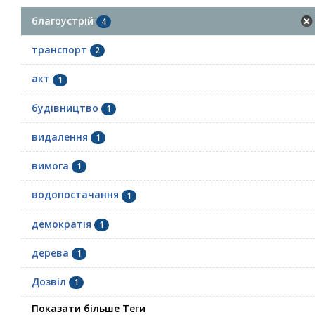
благоустрій
4
транспорт
2
акт
1
будівництво
1
видалення
1
вимога
1
водопостачання
1
демократія
1
дерева
1
Дозвіл
1
Показати більше Теги