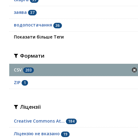
заява
37
водопостачання
36
Показати більше Теги
Формати
CSV
203
ZIP
1
Ліцензії
Creative Commons At...
184
Ліцензію не вказано
19