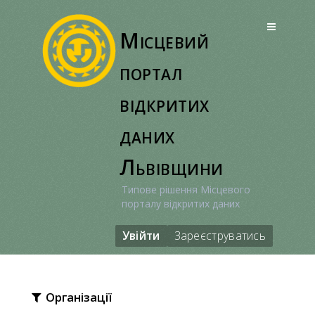
Перейти
до
Місцевий
вмісту
портал
відкритих
даних
Львівщини
Типове рішення Місцевого
порталу відкритих даних
Увійти
Зареєструватись
Організації