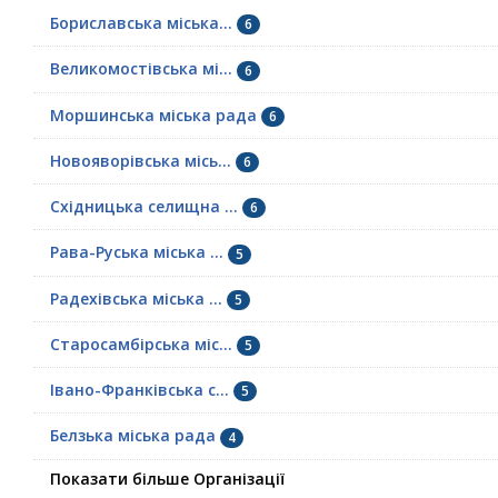
Бориславська міська...
6
Великомостівська мі...
6
Моршинська міська рада
6
Новояворівська місь...
6
Східницька селищна ...
6
Рава-Руська міська ...
5
Радехівська міська ...
5
Старосамбірська міс...
5
Івано-Франківська с...
5
Белзька міська рада
4
Показати більше Організації