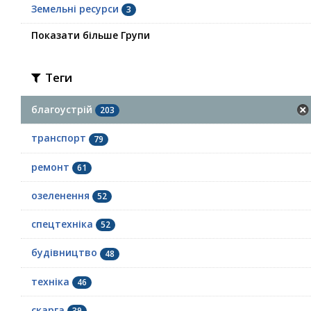
Земельні ресурси
3
Показати більше Групи
Теги
благоустрій
203
транспорт
79
ремонт
61
озеленення
52
спецтехніка
52
будівництво
48
техніка
46
скарга
39